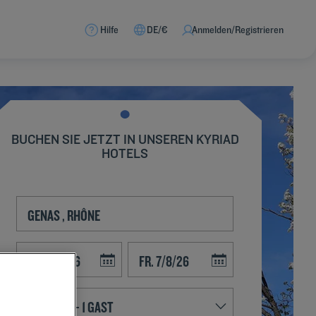
Hilfe
DE/€
Anmelden/Registrieren
BUCHEN SIE JETZT IN UNSEREN KYRIAD
HOTELS
Navigate forward to interact with the calendar and select a date. Press t
Navigate backward to interact with the calend