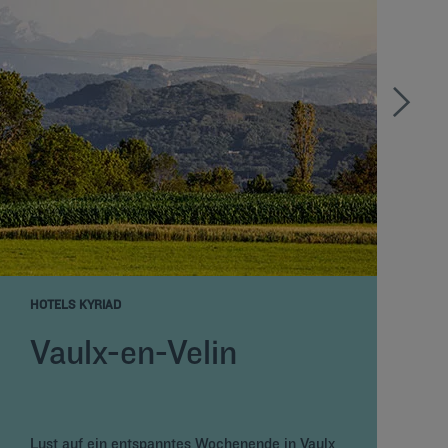
HOTELS KYRIAD
H
Vaulx-en-Velin
Lust auf ein entspanntes Wochenende in Vaulx
L