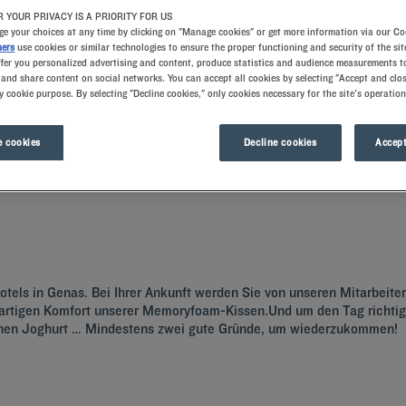
 YOUR PRIVACY IS A PRIORITY FOR US
e your choices at any time by clicking on "Manage cookies" or get more information via our Co
ners
use cookies or similar technologies to ensure the proper functioning and security of the sit
ffer you personalized advertising and content, produce statistics and audience measurements to
and share content on social networks. You can accept all cookies by selecting "Accept and clos
y cookie purpose. By selecting "Decline cookies," only cookies necessary for the site's operation
 cookies
Decline cookies
Accept
n Sie doch ein Zimmer im Kyriad-Hotel und lernen Sie Frankreichs drittgrößte 
tels in Genas. Bei Ihrer Ankunft werden Sie von unseren Mitarbeiter
tigen Komfort unserer Memoryfoam-Kissen.Und um den Tag richtig z
renen Joghurt … Mindestens zwei gute Gründe, um wiederzukommen!