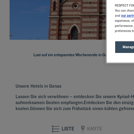
RESPECT FOR
You can chang
and
our part
experience, o
performance, 
preferences b
Manage
Lust auf ein entspanntes Wochenende in Genas ? Dann buche
Unsere Hotels in Genas
Lassen Sie sich verwöhnen – entdecken Sie unsere Kyriad-Ho
aufmerksamen Gesten empfangen.Entdecken Sie den einzigar
kosten.Gönnen Sie sich zum Frühstück einen kühlen gefro
LISTE
KARTE