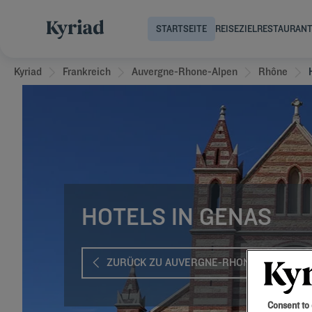
STARTSEITE
REISEZIEL
RESTAURAN
Kyriad
Frankreich
Auvergne-Rhone-Alpen
Rhône
HOTELS IN GENAS
ZURÜCK ZU AUVERGNE-RHONE-ALPEN
Consent to