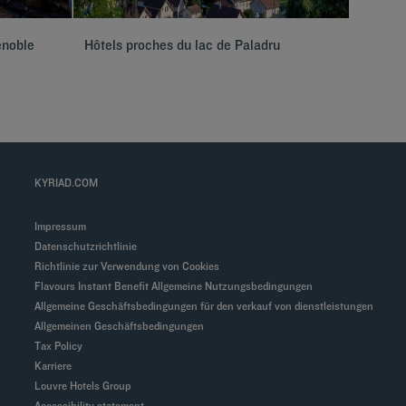
enoble
Hôtels proches du lac de Paladru
Hôtels 
KYRIAD.COM
Impressum
Datenschutzrichtlinie
Richtlinie zur Verwendung von Cookies
Flavours Instant Benefit Allgemeine Nutzungsbedingungen
Allgemeine Geschäftsbedingungen für den verkauf von dienstleistungen
Allgemeinen Geschäftsbedingungen
Tax Policy
Karriere
Louvre Hotels Group
Accessibility statement