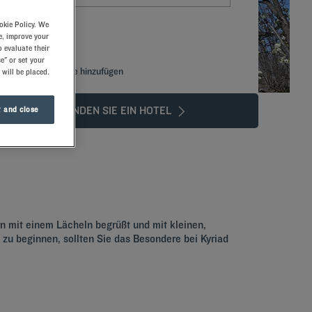
okie Policy. We
e, improve your
 evaluate their
e" or set your
Spezialcode hinzufügen
 will be placed.
FINDEN SIE EIN HOTEL
 and close
Stadt kennen!
n mit einem Lächeln begrüßt und mit kleinen,
u beginnen, sollten Sie das Besondere bei Kyriad