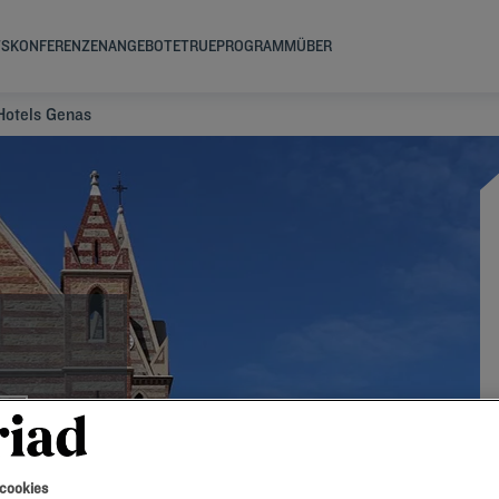
TS
KONFERENZEN
ANGEBOTE
TRUEPROGRAMM
ÜBER
Hotels Genas
 cookies