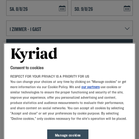
Navigate forward to interact with the calendar and select a date. Press t
Navigate backward to interact with th
FINDEN SIE EIN HOTEL
Spezialcode hinzufügen
Consent to cookies
RESPECT FOR YOUR PRIVACY IS A PRIORITY FOR US
Lust auf ein entspanntes Wochenende in Chantepie? Dann buchen
You can change your choices at any time by clicking on "Manage cookies" or get
Sie doch ein Zimmer im Kyriad-Hotel und lernen Sie Frankreichs
more information via our Cookie Policy. We and
our partners
use cookies or
drittgrößte Stadt kennen!
similar technologies to ensure the proper functioning and security of the site,
improve your experience, offer you personalized advertising and content,
produce statistics and audience measurements to evaluate their performance,
and share content on social networks. You can accept all cookies by selecting
"Accept and close" or set your preferences by cookie purpose. By selecting
"Decline cookies," only cookies necessary for the site's operation will be placed.
Unsere Hotels in Chantepie
Lassen Sie sich verwöhnen – entdecken Sie unsere Kyriad-
Manage cookies
Hotels in Chantepie. Bei Ihrer Ankunft werden Sie von unseren