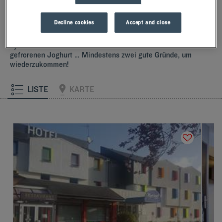
Mitarbeitern mit einem Lächeln begrüßt und mit kleinen,
aufmerksamen Gesten empfangen.Entdecken Sie den
Decline cookies
Accept and close
einzigartigen Komfort unserer Memoryfoam-Kissen.Und um
den Tag richtig zu beginnen, sollten Sie das Besondere bei
Kyriad kosten.Gönnen Sie sich zum Frühstück einen kühlen
gefrorenen Joghurt … Mindestens zwei gute Gründe, um
wiederzukommen!
LISTE
KARTE