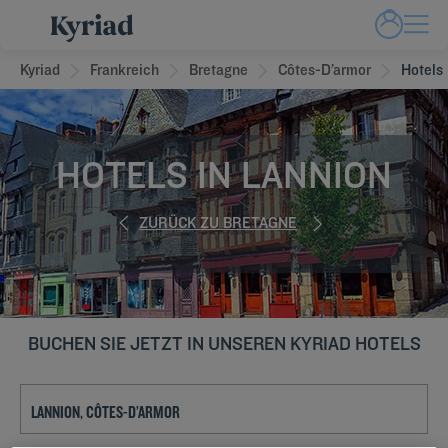
Kyriad
Frankreich
Bretagne
Côtes-D’armor
Hotels
HOTELS IN LANNION
ZURÜCK ZU BRETAGNE
BUCHEN SIE JETZT IN UNSEREN KYRIAD HOTELS