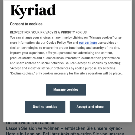
Navigate forward to interact with the calendar and select a date. Press t
Navigate backward to interact with th
Consent to cookies
RESPECT FOR YOUR PRIVACY IS A PRIORITY FOR US
You can change your choices at any time by clicking on "Manage cookies" or get
more information via our Cookie Policy. We and
our partners
use cookies or
FINDEN SIE EIN HOTEL
similar technologies to ensure the proper functioning and security of the site,
improve your experience, offer you personalized advertising and content,
produce statistics and audience measurements to evaluate their performance,
Spezialcode hinzufügen
and share content on social networks. You can accept all cookies by selecting
"Accept and close" or set your preferences by cookie purpose. By selecting
"Decline cookies," only cookies necessary for the site's operation will be placed.
Lust auf ein entspanntes Wochenende in Lannion? Dann buchen Sie
doch ein Zimmer im Kyriad-Hotel und lernen Sie Frankreichs
drittgrößte Stadt kennen!
Manage cookies
Decline cookies
Accept and close
Unsere Hotels in Lannion
Lassen Sie sich verwöhnen – entdecken Sie unsere Kyriad-
Hotels in Lannion. Bei Ihrer Ankunft werden Sie von unseren