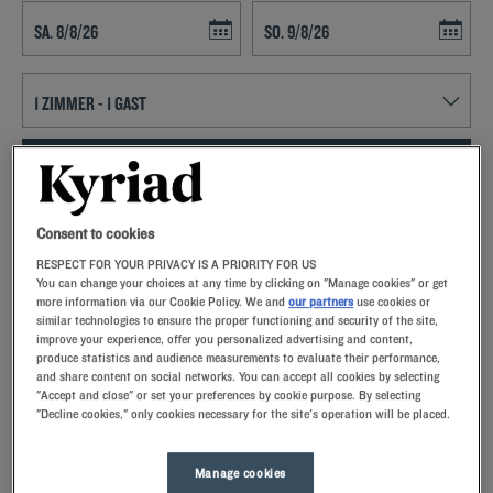
Navigate forward to interact with the calendar and select a date. Press t
Navigate backward to interact with th
FINDEN SIE EIN HOTEL
Spezialcode hinzufügen
Consent to cookies
RESPECT FOR YOUR PRIVACY IS A PRIORITY FOR US
Lust auf ein entspanntes Wochenende in Sochaux? Dann buchen Sie
You can change your choices at any time by clicking on "Manage cookies" or get
doch ein Zimmer im Kyriad-Hotel und lernen Sie Frankreichs
more information via our Cookie Policy. We and
our partners
use cookies or
drittgrößte Stadt kennen!
similar technologies to ensure the proper functioning and security of the site,
improve your experience, offer you personalized advertising and content,
produce statistics and audience measurements to evaluate their performance,
and share content on social networks. You can accept all cookies by selecting
"Accept and close" or set your preferences by cookie purpose. By selecting
"Decline cookies," only cookies necessary for the site's operation will be placed.
Unsere Hotels in Sochaux
Lassen Sie sich verwöhnen – entdecken Sie unsere Kyriad-
Manage cookies
Hotels in Sochaux. Bei Ihrer Ankunft werden Sie von unseren