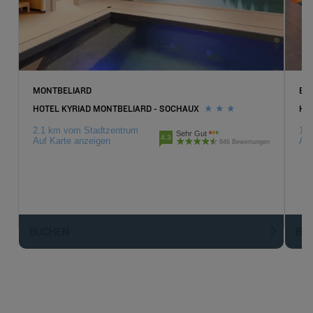
MONTBELIARD
BE
HOTEL KYRIAD MONTBELIARD - SOCHAUX
HO
2.1 km vom Stadtzentrum
13.
Sehr Gut
4.3
Auf Karte anzeigen
Auf
846 Bewertungen
BUCHEN
BU