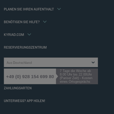
Flavours Instant Benefit Allgemeine Nutzungsbedingungen
Weekend Angebote
Allgemeine Geschäftsbedingungen für den verkauf von dienstleistungen
Meine Buchung
PLANEN SIE IHREN AUFENTHALT
Allgemeinen Geschäftsbedingungen
Meetings und events
Tax Policy
Kyriad Direct
BENÖTIGEN SIE HILFE?
Karriere
Häufig gestellte Fragen
Louvre Hotels Group
Kontaktieren Sie uns
Accessibility statement
KYRIAD.COM
Cookies management
RESERVIERUNGSZENTRUM
Aus Deutschland
7 Tage die Woche ab
8.00 Uhr bis 22.00Uhr
+49 (0) 928 154 699 80
(Pariser Zeit) - Kosten
eines Ortsgesprächs
ZAHLUNGSARTEN
UNTERWEGS? APP HOLEN!