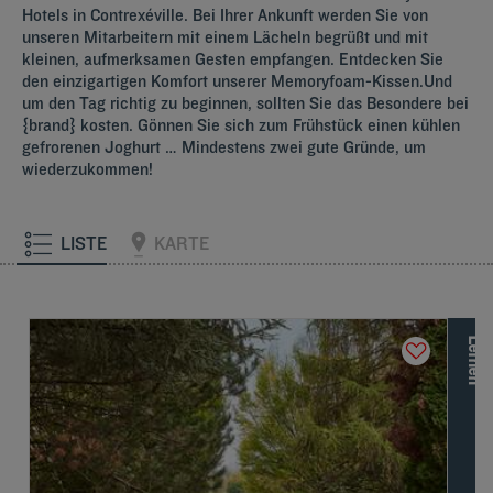
Hotels in Contrexéville. Bei Ihrer Ankunft werden Sie von
unseren Mitarbeitern mit einem Lächeln begrüßt und mit
kleinen, aufmerksamen Gesten empfangen. Entdecken Sie
den einzigartigen Komfort unserer Memoryfoam-Kissen.Und
um den Tag richtig zu beginnen, sollten Sie das Besondere bei
{brand} kosten. Gönnen Sie sich zum Frühstück einen kühlen
gefrorenen Joghurt … Mindestens zwei gute Gründe, um
wiederzukommen!
LISTE
KARTE
L
e
r
n
e
n
S
i
e
d
i
e
a
n
d
e
r
e
n
M
a
r
k
e
n
d
e
r
L
o
u
v
r
e
H
o
t
e
l
s
G
r
o
u
p
k
e
n
n
e