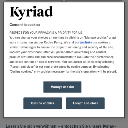
Navigate forward to interact with the calendar and select a date. Press t
Navigate backward to interact with th
Consent to cookies
RESPECT FOR YOUR PRIVACY IS A PRIORITY FOR US
You can change your choices at any time by clicking on "Manage cookies" or get
more information via our Cookie Policy. We and
our partners
use cookies or
FINDEN SIE EIN HOTEL
similar technologies to ensure the proper functioning and security of the site,
improve your experience, offer you personalized advertising and content,
produce statistics and audience measurements to evaluate their performance,
Spezialcode hinzufügen
and share content on social networks. You can accept all cookies by selecting
"Accept and close" or set your preferences by cookie purpose. By selecting
Sie machen Urlaub in Contrexéville oder sind geschäftlich in der
"Decline cookies," only cookies necessary for the site's operation will be placed.
Region unterwegs? Hotel Kyriad bietet Ihnen optimalen Komfort und
perfekten Service zu fairen Preisen.
Manage cookies
Decline cookies
Accept and close
Unsere Hotels in Contrexéville
Lassen Sie sich verwöhnen – entdecken Sie unsere Kyriad-