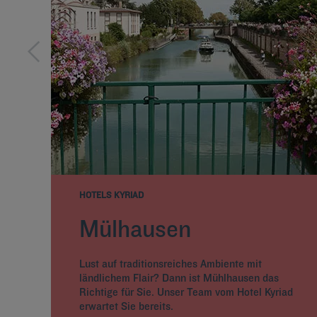
HOTELS KYRIAD
Mülhausen
Lust auf traditionsreiches Ambiente mit
ländlichem Flair? Dann ist Mühlhausen das
Richtige für Sie. Unser Team vom Hotel Kyriad
erwartet Sie bereits.