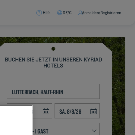
Hilfe
DE/€
Anmelden/Registrieren
BUCHEN SIE JETZT IN UNSEREN KYRIAD
HOTELS
Navigate forward to interact with the calendar and select a date. Press t
Navigate backward to interact with the calend