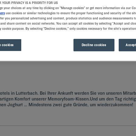
 YOUR PRIVACY IS A PRIORITY FOR US
e your choices at any time by clicking on "Manage cookies" or get more information via our Co
ners
use cookies or similar technologies to ensure the proper functioning and security of the sit
ffer you personalized advertising and content, produce statistics and audience measurements to
and share content on social networks. You can accept all cookies by selecting "Accept and clos
y cookie purpose. By selecting "Decline cookies," only cookies necessary for the site's operation
 cookies
Decline cookies
Accept
uchen Sie doch ein Zimmer im Kyriad-Hotel und lernen Sie Frankreichs drittgrö
tels in Lutterbach. Bei Ihrer Ankunft werden Sie von unseren Mitarb
tigen Komfort unserer Memoryfoam-Kissen.Und um den Tag richtig z
renen Joghurt … Mindestens zwei gute Gründe, um wiederzukommen!