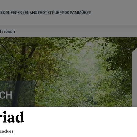
TS
KONFERENZEN
ANGEBOTE
TRUEPROGRAMM
ÜBER
tterbach
ACH
 cookies