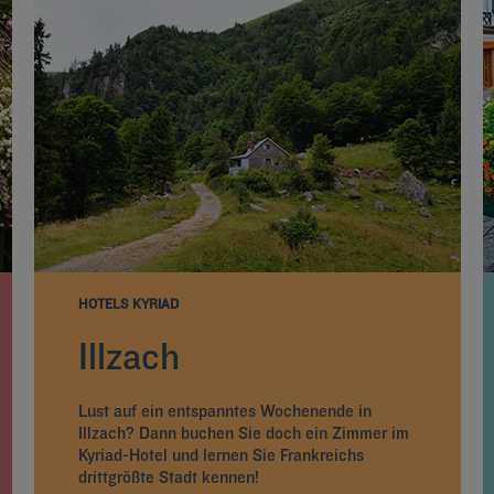
HOTELS KYRIAD
Illzach
Lust auf ein entspanntes Wochenende in
Illzach? Dann buchen Sie doch ein Zimmer im
Kyriad-Hotel und lernen Sie Frankreichs
drittgrößte Stadt kennen!