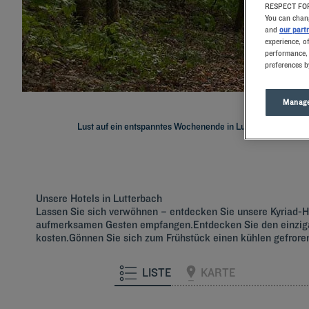
RESPECT FOR
You can chang
and
our part
experience, o
performance, 
preferences b
Manage
Lust auf ein entspanntes Wochenende in Lutterbach? Dann b
Unsere Hotels in Lutterbach
Lassen Sie sich verwöhnen – entdecken Sie unsere Kyriad-Ho
aufmerksamen Gesten empfangen.Entdecken Sie den einzigar
kosten.Gönnen Sie sich zum Frühstück einen kühlen gefro
LISTE
KARTE