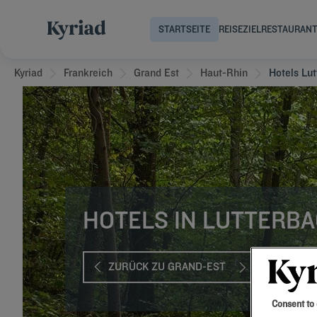
STARTSEITE
REISEZIEL
RESTAURAN
Kyriad
Frankreich
Grand Est
Haut-Rhin
Hotels Lu
HOTELS IN LUTTERB
ZURÜCK ZU GRAND-EST
Consent to