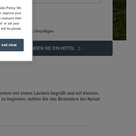
okie Policy. We
e, improve your
 evaluate their
e" or set your
 will be placed.
Spezialcode hinzufügen
 and close
FINDEN SIE EIN HOTEL
ßte Stadt kennen!
eitern mit einem Lächeln begrüßt und mit kleinen,
u beginnen, sollten Sie das Besondere bei Kyriad