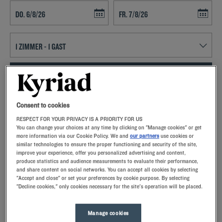
Navigate forward to interact with the calendar and select a date. Press t
Navigate backward to interact with th
FINDEN SIE EIN HOTEL
Spezialcode hinzufügen
Consent to cookies
RESPECT FOR YOUR PRIVACY IS A PRIORITY FOR US
Lust auf ein entspanntes Wochenende in Schiltigheim? Dann buchen
You can change your choices at any time by clicking on "Manage cookies" or get
Sie doch ein Zimmer im Kyriad-Hotel und lernen Sie Frankreichs
more information via our Cookie Policy. We and
our partners
use cookies or
drittgrößte Stadt kennen!
similar technologies to ensure the proper functioning and security of the site,
improve your experience, offer you personalized advertising and content,
produce statistics and audience measurements to evaluate their performance,
and share content on social networks. You can accept all cookies by selecting
"Accept and close" or set your preferences by cookie purpose. By selecting
"Decline cookies," only cookies necessary for the site's operation will be placed.
Unsere Hotels in Schiltigheim
Lassen Sie sich verwöhnen – entdecken Sie unsere Kyriad-
Manage cookies
Hotels in Schiltigheim. Bei Ihrer Ankunft werden Sie von