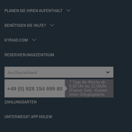
Flavours Instant Benefit Allgemeine Nutzungsbedingungen
Weekend Angebote
Allgemeine Geschäftsbedingungen für den verkauf von dienstleistungen
Meine Buchung
PLANEN SIE IHREN AUFENTHALT
Allgemeinen Geschäftsbedingungen
Meetings und events
Tax Policy
Kyriad Direct
BENÖTIGEN SIE HILFE?
Karriere
Häufig gestellte Fragen
Louvre Hotels Group
Kontaktieren Sie uns
Accessibility statement
KYRIAD.COM
Cookies management
RESERVIERUNGSZENTRUM
Aus Deutschland
7 Tage die Woche ab
8.00 Uhr bis 22.00Uhr
+49 (0) 928 154 699 80
(Pariser Zeit) - Kosten
eines Ortsgesprächs
ZAHLUNGSARTEN
UNTERWEGS? APP HOLEN!