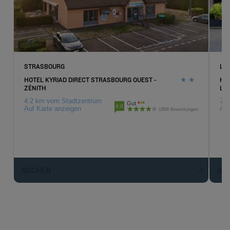
STRASBOURG
LI
HOTEL KYRIAD DIRECT STRASBOURG OUEST -
HO
ZÉNITH
LI
4.2 km vom Stadtzentrum
7.2
Gut
4.0
Auf Karte anzeigen
Auf
1898 Bewertungen
BUCHEN
BU