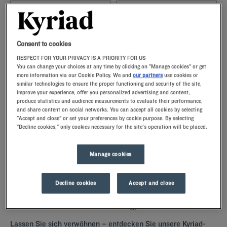
Navigate forward to interact with the calendar and select a date. Press t
Navigate backward to interact with th
Consent to cookies
RESPECT FOR YOUR PRIVACY IS A PRIORITY FOR US
You can change your choices at any time by clicking on "Manage cookies" or get
more information via our Cookie Policy. We and
our partners
use cookies or
FINDEN SIE EIN HOTEL
similar technologies to ensure the proper functioning and security of the site,
improve your experience, offer you personalized advertising and content,
produce statistics and audience measurements to evaluate their performance,
Spezialcode hinzufügen
and share content on social networks. You can accept all cookies by selecting
"Accept and close" or set your preferences by cookie purpose. By selecting
Sie machen Urlaub in Saint-Laurent-Blangy oder sind geschäftlich in
"Decline cookies," only cookies necessary for the site's operation will be placed.
der Region unterwegs? Hotel Kyriad bietet Ihnen optimalen Komfort
und perfekten Service zu fairen Preisen.
Manage cookies
Decline cookies
Accept and close
Unsere Hotels in Saint-Laurent-Blangy
Lassen Sie sich verwöhnen – entdecken Sie unsere Kyriad-