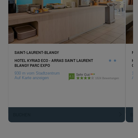
SAINT-LAURENT-BLANGY
NO
HOTEL KYRIAD ECO - ARRAS SAINT LAURENT
HOT
BLANGY PARC EXPO
GO
930 m vom Stadtzentrum
18 
Sehr Gut
4.1
Auf Karte anzeigen
Auf
1624 Bewertungen
BUCHEN
BU