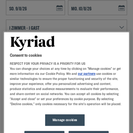
Navigate forward to interact with the calendar and select a date. Press t
Navigate backward to interact with th
FINDEN SIE EIN HOTEL
Consent to cookies
Spezialcode hinzufügen
Unsere Hotels in Arpajon
RESPECT FOR YOUR PRIVACY IS A PRIORITY FOR US
You can change your choices at any time by clicking on "Manage cookies" or get
Lassen Sie sich verwöhnen – entdecken Sie unsere Kyriad-
more information via our Cookie Policy. We and
our partners
use cookies or
similar technologies to ensure the proper functioning and security of the site,
Hotels in Arpajon. Bei Ihrer Ankunft werden Sie von unseren
improve your experience, offer you personalized advertising and content,
Mitarbeitern mit einem Lächeln begrüßt und mit kleinen,
produce statistics and audience measurements to evaluate their performance,
aufmerksamen Gesten empfangen.Entdecken Sie den
and share content on social networks. You can accept all cookies by selecting
einzigartigen Komfort unserer Memoryfoam-Kissen.Und um
"Accept and close" or set your preferences by cookie purpose. By selecting
den Tag richtig zu beginnen, sollten Sie das Besondere bei
"Decline cookies," only cookies necessary for the site's operation will be placed.
Kyriad kosten.Gönnen Sie sich zum Frühstück einen kühlen
gefrorenen Joghurt … Mindestens zwei gute Gründe, um
Manage cookies
wiederzukommen!