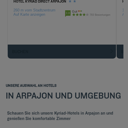
HOTEL KYRIAD DIRECT ARPAJON
HOT
260 m vom Stadtzentrum
10.
Gut
3.8
Auf Karte anzeigen
Auf
783 Bewertungen
BUCHEN
BU
UNSERE AUSWAHL AN HOTELS
IN ARPAJON UND UMGEBUNG
Schauen Sie sich unsere Kyriad-Hotels in Arpajon an und
genießen Sie komfortable Zimmer