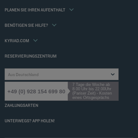
Weekend Angebote
Allgemeine Geschäftsbedingungen für den verkauf von dienstleistungen
Meine Buchung
PLANEN SIE IHREN AUFENTHALT
Allgemeinen Geschäftsbedingungen
Meetings und events
Tax Policy
Kyriad Direct
BENÖTIGEN SIE HILFE?
Karriere
Häufig gestellte Fragen
Louvre Hotels Group
Kontaktieren Sie uns
Accessibility statement
KYRIAD.COM
Cookies management
RESERVIERUNGSZENTRUM
Aus Deutschland
7 Tage die Woche ab
8.00 Uhr bis 22.00Uhr
+49 (0) 928 154 699 80
(Pariser Zeit) - Kosten
eines Ortsgesprächs
ZAHLUNGSARTEN
UNTERWEGS? APP HOLEN!