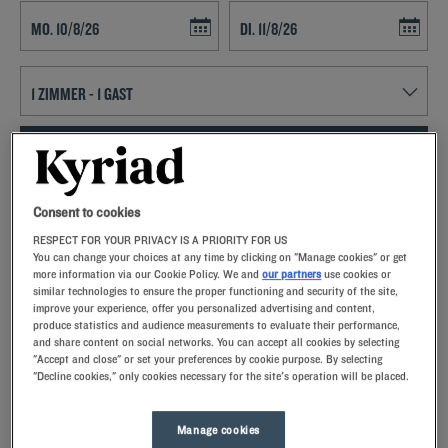
Navigate forward to interact with the calendar and select a date. Press t
Navigate backward to interact with th
FINDEN SIE EIN HOTEL
Spezialcode hinzufügen
Consent to cookies
RESPECT FOR YOUR PRIVACY IS A PRIORITY FOR US
Lust auf ein entspanntes Wochenende in Cannes-Ecluse? Dann
You can change your choices at any time by clicking on "Manage cookies" or get
buchen Sie doch ein Zimmer im Kyriad-Hotel und lernen Sie
more information via our Cookie Policy. We and
our partners
use cookies or
Frankreichs drittgrößte Stadt kennen!
similar technologies to ensure the proper functioning and security of the site,
improve your experience, offer you personalized advertising and content,
produce statistics and audience measurements to evaluate their performance,
and share content on social networks. You can accept all cookies by selecting
"Accept and close" or set your preferences by cookie purpose. By selecting
"Decline cookies," only cookies necessary for the site's operation will be placed.
Unsere Hotels in Cannes-Ecluse
Lassen Sie sich verwöhnen – entdecken Sie unsere Kyriad-
Manage cookies
Hotels in Cannes-Ecluse. Bei Ihrer Ankunft werden Sie von