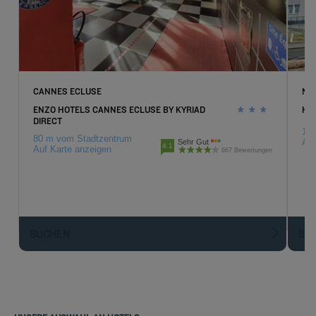
CANNES ECLUSE
NE
ENZO HOTELS CANNES ECLUSE BY KYRIAD
HO
DIRECT
17.
80 m vom Stadtzentrum
Auf
Sehr Gut
4.1
Auf Karte anzeigen
667 Bewertungen
BUCHEN
BU