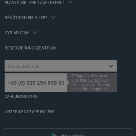
PLANEN SIE IHREN AUFENTHALT
Allgemeinen Geschäftsbedingungen
Meetings und events
Tax Policy
Kyriad Direct
BENÖTIGEN SIE HILFE?
Karriere
Häufig gestellte Fragen
Louvre Hotels Group
Kontaktieren Sie uns
Accessibility statement
KYRIAD.COM
Cookies management
RESERVIERUNGSZENTRUM
Aus Deutschland
7 Tage die Woche ab
8.00 Uhr bis 22.00Uhr
+49 (0) 928 154 699 80
(Pariser Zeit) - Kosten
eines Ortsgesprächs
ZAHLUNGSARTEN
UNTERWEGS? APP HOLEN!
Herunterladen