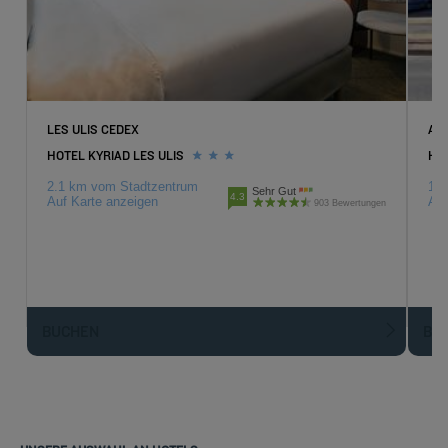
LES ULIS CEDEX
AR
HOTEL KYRIAD LES ULIS
HO
2.1 km vom Stadtzentrum
12.
Sehr Gut
4.3
Auf Karte anzeigen
Auf
903 Bewertungen
BUCHEN
BU