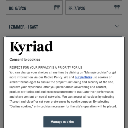
Navigate forward to interact with the calendar and select a date. Press t
Navigate backward to interact with th
FINDEN SIE EIN HOTEL
Spezialcode hinzufügen
Consent to cookies
RESPECT FOR YOUR PRIVACY IS A PRIORITY FOR US
Lust auf ein entspanntes Wochenende in Les Ulis? Dann buchen Sie
You can change your choices at any time by clicking on "Manage cookies" or get
doch ein Zimmer im Kyriad-Hotel und lernen Sie Frankreichs
more information via our Cookie Policy. We and
our partners
use cookies or
similar technologies to ensure the proper functioning and security of the site,
drittgrößte Stadt kennen!
improve your experience, offer you personalized advertising and content,
produce statistics and audience measurements to evaluate their performance,
and share content on social networks. You can accept all cookies by selecting
"Accept and close" or set your preferences by cookie purpose. By selecting
"Decline cookies," only cookies necessary for the site's operation will be placed.
Unsere Hotels in Les Ulis
Lassen Sie sich verwöhnen – entdecken Sie unsere Kyriad-
Manage cookies
Hotels in Les Ulis. Bei Ihrer Ankunft werden Sie von unseren