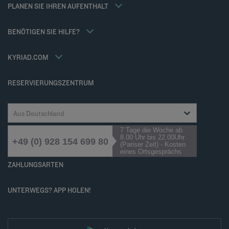
Meine Buchung
PLANEN SIE IHREN AUFENTHALT
Allgemeinen Geschäftsbedingungen
Meetings und events
Tax Policy
Kyriad Direct
BENÖTIGEN SIE HILFE?
Karriere
Häufig gestellte Fragen
Louvre Hotels Group
Kontaktieren Sie uns
Accessibility statement
KYRIAD.COM
Cookies management
RESERVIERUNGSZENTRUM
Aus Deutschland
7 Tage die Woche ab
8.00 Uhr bis 22.00Uhr
+49 (0) 928 154 699 80
(Pariser Zeit) - Kosten
eines Ortsgesprächs
ZAHLUNGSARTEN
UNTERWEGS? APP HOLEN!