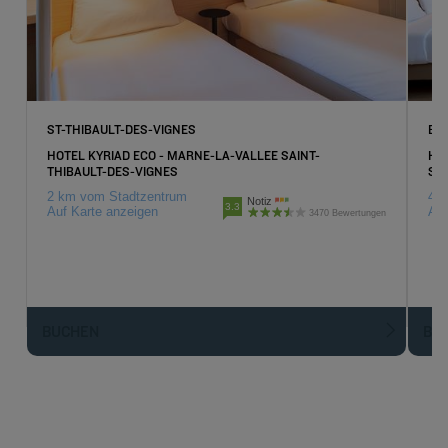
ST-THIBAULT-DES-VIGNES
BU
HOTEL KYRIAD ECO - MARNE-LA-VALLEE SAINT-
HO
THIBAULT-DES-VIGNES
SA
2 km vom Stadtzentrum
4.3
Notiz
3.3
Auf Karte anzeigen
Auf
3470 Bewertungen
BUCHEN
BU