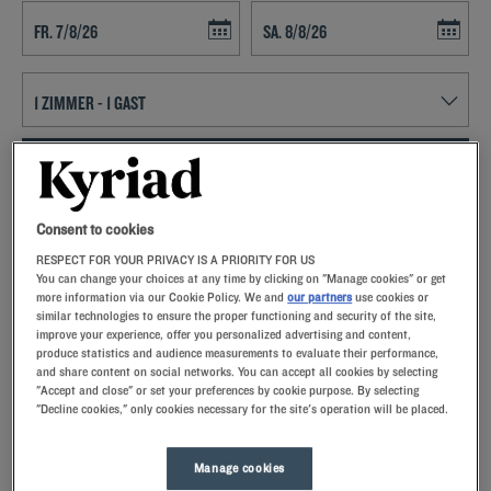
Navigate forward to interact with the calendar and select a date. Press t
Navigate backward to interact with th
FINDEN SIE EIN HOTEL
Spezialcode hinzufügen
Consent to cookies
RESPECT FOR YOUR PRIVACY IS A PRIORITY FOR US
Lust auf ein entspanntes Wochenende in Torcy? Dann buchen Sie
You can change your choices at any time by clicking on "Manage cookies" or get
doch ein Zimmer im Kyriad-Hotel und lernen Sie Frankreichs
more information via our Cookie Policy. We and
our partners
use cookies or
similar technologies to ensure the proper functioning and security of the site,
drittgrößte Stadt kennen!
improve your experience, offer you personalized advertising and content,
produce statistics and audience measurements to evaluate their performance,
and share content on social networks. You can accept all cookies by selecting
"Accept and close" or set your preferences by cookie purpose. By selecting
"Decline cookies," only cookies necessary for the site's operation will be placed.
Unsere Hotels in Torcy
Lassen Sie sich verwöhnen – entdecken Sie unsere Kyriad-
Manage cookies
Hotels in Torcy. Bei Ihrer Ankunft werden Sie von unseren