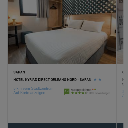
SARAN
OLI
HOTEL KYRIAD DIRECT ORLEANS NORD - SARAN
HOT
SO
5 km vom Stadtzentrum
Ausgezeichnet
10 
4.4
Auf Karte anzeigen
1191 Bewertungen
Auf
Hotels in Paris
Hotels in Marseille