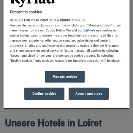
Consent to cookies
Navigate forward to interact with the calendar and select a date. Press t
Navigate backward to interact with th
RESPECT FOR YOUR PRIVACY IS A PRIORITY FOR US
You can change your choices at any time by clicking on "Manage cookies" or get
more information via our Cookie Policy. We and
our partners
use cookies or
similar technologies to ensure the proper functioning and security of the site,
improve your experience, offer you personalized advertising and content,
FINDEN SIE EIN HOTEL
produce statistics and audience measurements to evaluate their performance,
and share content on social networks. You can accept all cookies by selecting
"Accept and close" or set your preferences by cookie purpose. By selecting
Spezialcode hinzufügen
"Decline cookies," only cookies necessary for the site's operation will be placed.
Buchen Sie schnell mit einem unserer Hotels Kyriad in Loiret für eine
Manage cookies
Nacht oder ein Wochenende und entdecken Sie die Stadt und die
Abteilung.
Decline cookies
Accept and close
Unsere Hotels in Loiret