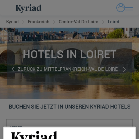
Kyriad
Frankreich
Centre-Val De Loire
Loiret
HOTELS IN LOIRET
ZURÜCK ZU MITTELFRANKREICH-VAL DE LOIRE
BUCHEN SIE JETZT IN UNSEREN KYRIAD HOTELS