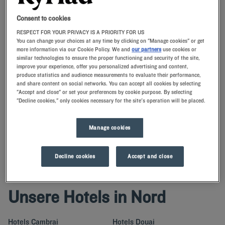
Consent to cookies
Navigate forward to interact with the calendar and select a date. Press t
Navigate backward to interact with th
RESPECT FOR YOUR PRIVACY IS A PRIORITY FOR US
You can change your choices at any time by clicking on "Manage cookies" or get
more information via our Cookie Policy. We and
our partners
use cookies or
similar technologies to ensure the proper functioning and security of the site,
improve your experience, offer you personalized advertising and content,
FINDEN SIE EIN HOTEL
produce statistics and audience measurements to evaluate their performance,
and share content on social networks. You can accept all cookies by selecting
"Accept and close" or set your preferences by cookie purpose. By selecting
"Decline cookies," only cookies necessary for the site's operation will be placed.
Spezialcode hinzufügen
Buchen Sie schnell mit einem unserer Hotels Kyriad in Nord für eine
Manage cookies
Nacht oder ein Wochenende und entdecken Sie die Stadt und die
Abteilung.
Decline cookies
Accept and close
Unsere Hotels in Nord
Hotels
Cambrai
Hotels
Douai