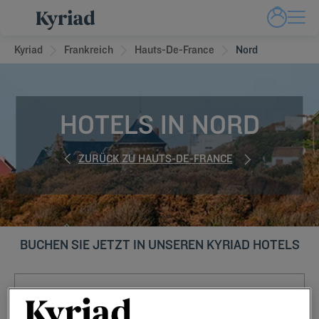
Kyriad
Frankreich
Hauts-De-France
Nord
HOTELS IN NORD
ZURÜCK ZU HAUTS-DE-FRANCE
BUCHEN SIE JETZT IN UNSEREN KYRIAD HOTELS