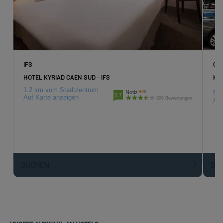
IFS
CA
HOTEL KYRIAD CAEN SUD - IFS
HOT
1.2 km vom Stadtzentrum
Notiz
5.2
3.7
Auf Karte anzeigen
806 Bewertungen
Auf
BUCHEN
BU