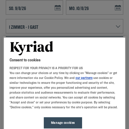
Navigate forward to interact with the calendar and select a date. Press t
Navigate backward to interact with th
FINDEN SIE EIN HOTEL
Spezialcode hinzufügen
Consent to cookies
RESPECT FOR YOUR PRIVACY IS A PRIORITY FOR US
Lust auf ein entspanntes Wochenende in Ifs? Dann buchen Sie doch
You can change your choices at any time by clicking on "Manage cookies" or get
ein Zimmer im Kyriad-Hotel und lernen Sie Frankreichs drittgrößte
more information via our Cookie Policy. We and
our partners
use cookies or
similar technologies to ensure the proper functioning and security of the site,
Stadt kennen!
improve your experience, offer you personalized advertising and content,
produce statistics and audience measurements to evaluate their performance,
and share content on social networks. You can accept all cookies by selecting
"Accept and close" or set your preferences by cookie purpose. By selecting
"Decline cookies," only cookies necessary for the site's operation will be placed.
Unsere Hotels in Ifs
Lassen Sie sich verwöhnen – entdecken Sie unsere Kyriad-
Manage cookies
Hotels in Ifs. Bei Ihrer Ankunft werden Sie von unseren