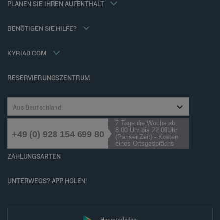
PLANEN SIE IHREN AUFENTHALT
Allgemeinen Geschäftsbedingungen
Meetings und events
Tax Policy
Kyriad Direct
BENÖTIGEN SIE HILFE?
Karriere
Häufig gestellte Fragen
Louvre Hotels Group
Kontaktieren Sie uns
Accessibility statement
KYRIAD.COM
Cookies management
RESERVIERUNGSZENTRUM
Aus Deutschland
7 Tage die Woche ab
8.00 Uhr bis 22.00Uhr
+49 (0) 928 154 699 80
(Pariser Zeit) - Kosten
eines Ortsgesprächs
ZAHLUNGSARTEN
UNTERWEGS? APP HOLEN!
Herunterladen