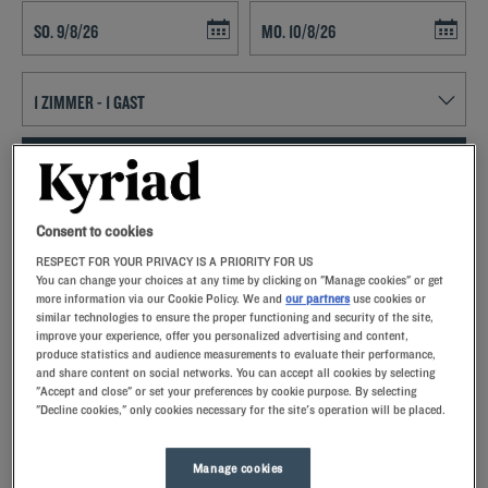
Navigate forward to interact with the calendar and select a date. Press t
Navigate backward to interact with th
FINDEN SIE EIN HOTEL
Spezialcode hinzufügen
Consent to cookies
RESPECT FOR YOUR PRIVACY IS A PRIORITY FOR US
Lust auf ein entspanntes Wochenende in Saint Clément De Rivière?
You can change your choices at any time by clicking on "Manage cookies" or get
Dann buchen Sie doch ein Zimmer im Kyriad-Hotel und lernen Sie
more information via our Cookie Policy. We and
our partners
use cookies or
Frankreichs drittgrößte Stadt kennen!
similar technologies to ensure the proper functioning and security of the site,
improve your experience, offer you personalized advertising and content,
produce statistics and audience measurements to evaluate their performance,
and share content on social networks. You can accept all cookies by selecting
"Accept and close" or set your preferences by cookie purpose. By selecting
"Decline cookies," only cookies necessary for the site's operation will be placed.
Unsere Hotels in Saint-Clément-de-Rivière
Lassen Sie sich verwöhnen – entdecken Sie unsere Kyriad-
Manage cookies
Hotels in Saint-Clément-de-Rivière. Bei Ihrer Ankunft werden