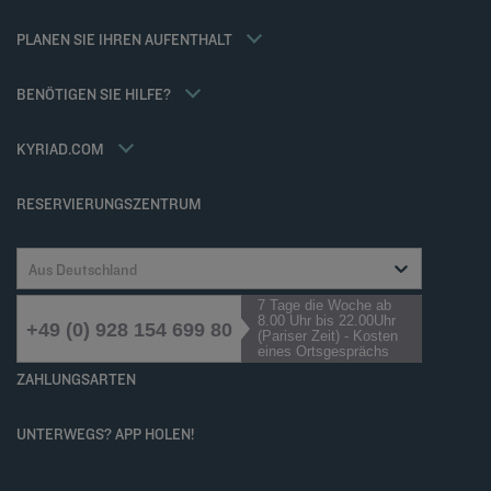
Flavours Instant Benefit Allgemeine Nutzungsbedingungen
Weekend Angebote
Allgemeine Geschäftsbedingungen für den verkauf von dienstleistungen
Meine Buchung
PLANEN SIE IHREN AUFENTHALT
Allgemeinen Geschäftsbedingungen
Meetings und events
Tax Policy
Kyriad Direct
BENÖTIGEN SIE HILFE?
Karriere
Häufig gestellte Fragen
Louvre Hotels Group
Kontaktieren Sie uns
Accessibility statement
KYRIAD.COM
Cookies management
RESERVIERUNGSZENTRUM
Aus Deutschland
7 Tage die Woche ab
8.00 Uhr bis 22.00Uhr
+49 (0) 928 154 699 80
(Pariser Zeit) - Kosten
eines Ortsgesprächs
ZAHLUNGSARTEN
UNTERWEGS? APP HOLEN!