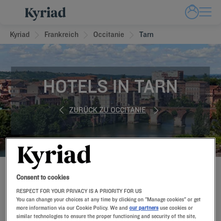
Kyriad
Frankreich
Occitanie
Tarn
HOTELS IN TARN
ZURÜCK ZU OCCITANIE
BUCHEN SIE JETZT IN UNSEREN KYRIAD HOTELS
Consent to cookies
RESPECT FOR YOUR PRIVACY IS A PRIORITY FOR US
You can change your choices at any time by clicking on "Manage cookies" or get
more information via our Cookie Policy. We and
our partners
use cookies or
similar technologies to ensure the proper functioning and security of the site,