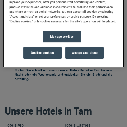
improve your experience, offer you personalized advertising and content,
produce statistics and audience measurements to evaluate their performance,
and share content on social networks. You can accept all cookies by selecting
Navigate forward to interact with the calendar and select a date. Press t
Navigate backward to interact with th
"Accept and close" or set your preferences by cookie purpose. By selecting
"Decline cookies," only cookies necessary for the site's operation will be placed.
Manage cookies
FINDEN SIE EIN HOTEL
Decline cookies
Accept and close
Spezialcode hinzufügen
Buchen Sie schnell mit einem unserer Hotels Kyriad in Tarn für eine
Nacht oder ein Wochenende und entdecken Sie die Stadt und die
Abteilung.
Unsere Hotels in Tarn
Hotels
Albi
Hotels
Castres