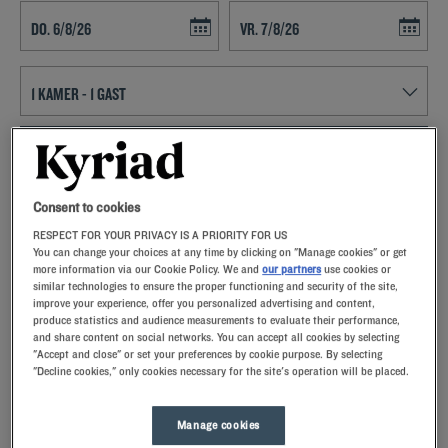
Navigate forward to interact with the calendar and select a date. Press t
Navigate backward to interact with th
ZOEK EEN HOTEL
Voeg kortingscode toe
Consent to cookies
RESPECT FOR YOUR PRIVACY IS A PRIORITY FOR US
Sta eens stil bij Chatillon En Michaille en bezoek de tweede stad van
You can change your choices at any time by clicking on "Manage cookies" or get
Frankrijk die een rijke geschiedenis heeft. Plan uw uitstappen vanuit
more information via our Cookie Policy. We and
our partners
use cookies or
similar technologies to ensure the proper functioning and security of the site,
uw Kyriad hotel.
improve your experience, offer you personalized advertising and content,
produce statistics and audience measurements to evaluate their performance,
and share content on social networks. You can accept all cookies by selecting
"Accept and close" or set your preferences by cookie purpose. By selecting
"Decline cookies," only cookies necessary for the site's operation will be placed.
Onze hotels in Chatillon En Michaille
Verwen uzelf – probeer onze Kyriad-hotels in Chatillon En
Manage cookies
Michaille eens.Bij aankomst zullen onze medewerkers u met