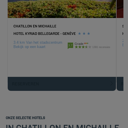
CHATILLON EN MICHAILLE
SAI
HOTEL KYRIAD BELLEGARDE - GENÈVE
HOT
23.
3.4 km Van het stadscentrum
Grade
Bek
3.7
Bekijk op een kaart
1391 recensies
RESERVEREN
R
ONZE SELECTIE HOTELS
IN CHATILLON EN MICHAILLE