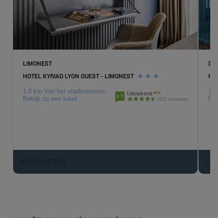
LIMONEST
DA
HOTEL KYRIAD LYON OUEST - LIMONEST
HOT
1.8 km Van het stadscentrum
1.9
Uitstekend
4.5
Bekijk op een kaart
Bek
2201 recensies
RESERVEREN
R