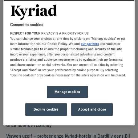
Navigate forward to interact with the calendar and select a date. Press t
Navigate backward to interact with th
Consent to cookies
RESPECT FOR YOUR PRIVACY IS A PRIORITY FOR US
You can change your choices at any time by clicking on "Manage cookies" or get
more information via our Cookie Policy. We and
our partners
use cookies or
ZOEK EEN HOTEL
similar technologies to ensure the proper functioning and security of the site,
improve your experience, offer you personalized advertising and content,
produce statistics and audience measurements to evaluate their performance,
Voeg kortingscode toe
and share content on social networks. You can accept all cookies by selecting
"Accept and close" or set your preferences by cookie purpose. By selecting
"Decline cookies," only cookies necessary for the site's operation will be placed.
Denkt u aan een verblijf in Dardilly en zoekt u een hotel? Kyriad biedt
u comfortabele kamers en nodigt u uit voor een heerlijke break tegen
de beste prijs!
Manage cookies
Decline cookies
Accept and close
Onze hotels in Dardilly
Verwen uzelf – probeer onze Kyriad-hotels in Dardilly eens.Bij