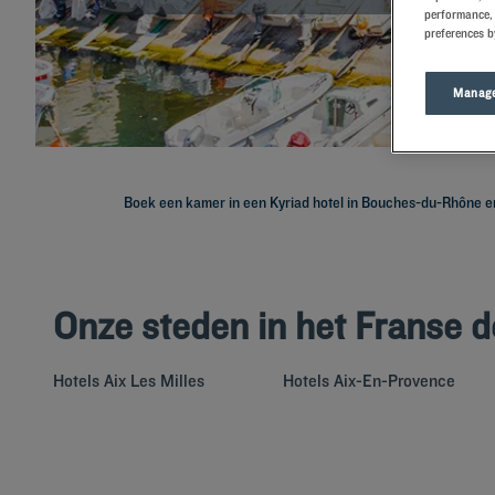
performance, 
preferences b
Manage
Boek een kamer in een Kyriad hotel in Bouches-du-Rhône en 
Onze steden in het Franse
Hotels
Aix Les Milles
Hotels
Aix-En-Provence