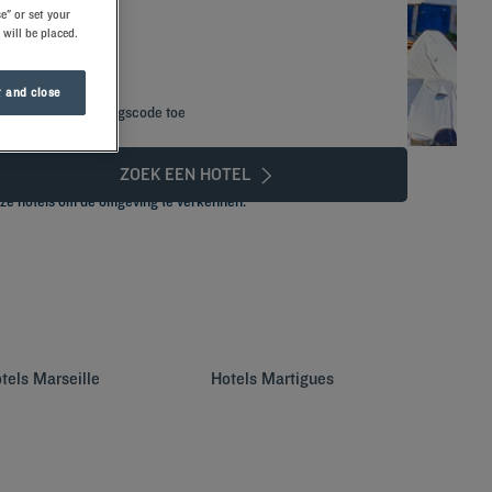
e" or set your
 will be placed.
 and close
Voeg kortingscode toe
ZOEK EEN HOTEL
onze hotels om de omgeving te verkennen.
tels
Marseille
Hotels
Martigues