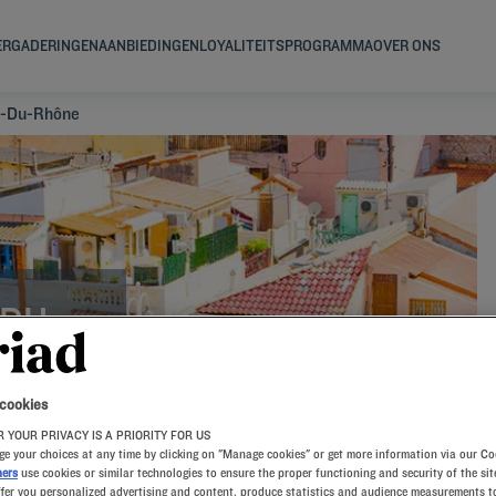
ERGADERINGEN
AANBIEDINGEN
LOYALITEITSPROGRAMMA
OVER ONS
-Du-Rhône
-DU-
 cookies
 YOUR PRIVACY IS A PRIORITY FOR US
ZUR
e your choices at any time by clicking on "Manage cookies" or get more information via our Co
ners
use cookies or similar technologies to ensure the proper functioning and security of the sit
ffer you personalized advertising and content, produce statistics and audience measurements to