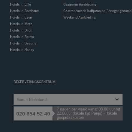
Hotels in Lille
Gezinnen Aanbieding
Hotels in Bordeaux
Gastronomisch halfpension / driegangenmaal
Hotels in Lyon
Weekend Aanbieding
Hotels in Metz
Hotels in Dijon
Hotels in Reims
Hotels in Beaune
Hotels in Nancy
RESERVERINGSCENTRUM
Vanuit Nederland:
7 dagen per week vanaf 08.00 uur tot
020 654 52 40
22.00uur (lokale tijd Parijs) - lokale
gesprekskosten