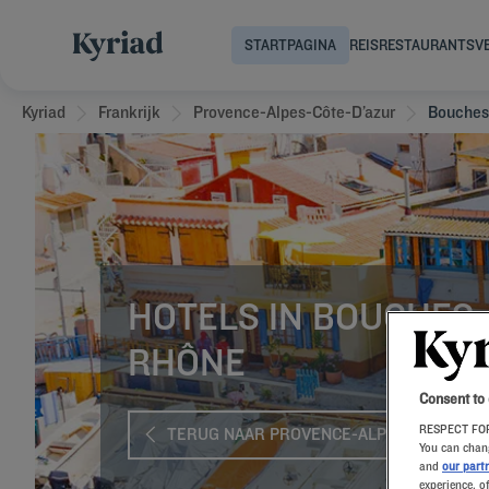
STARTPAGINA
REIS
RESTAURANTS
V
Kyriad
Frankrijk
Provence-Alpes-Côte-D’azur
Bouches
HOTELS IN BOUCHES
RHÔNE
Consent to
RESPECT FOR
TERUG NAAR PROVENCE-ALPES-CÔTE-D'A
You can chang
and
our part
experience, o