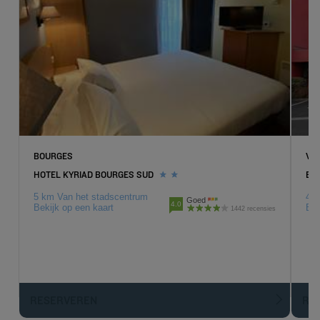
BOURGES
VI
HOTEL KYRIAD BOURGES SUD
ENZ
5 km Van het stadscentrum
4 k
Goed
4.0
Bekijk op een kaart
Bek
1442 recensies
Hotels in Parijs
Hotels in Nice
RESERVEREN
R
Hotels in Lille
Hotels in Bordeaux