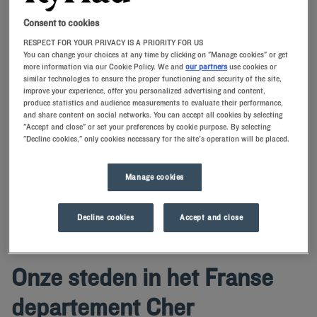
Consent to cookies
Navigate forward to interact with the calendar and select a date. Press t
Navigate backward to interact with th
RESPECT FOR YOUR PRIVACY IS A PRIORITY FOR US
You can change your choices at any time by clicking on "Manage cookies" or get
more information via our Cookie Policy. We and
our partners
use cookies or
similar technologies to ensure the proper functioning and security of the site,
improve your experience, offer you personalized advertising and content,
produce statistics and audience measurements to evaluate their performance,
ZOEK EEN HOTEL
and share content on social networks. You can accept all cookies by selecting
"Accept and close" or set your preferences by cookie purpose. By selecting
"Decline cookies," only cookies necessary for the site's operation will be placed.
Voeg kortingscode toe
Boek een kamer in een Kyriad hotel in Cher en profiteer van onze
Manage cookies
service en voordelen. Profiteer van uw verblijf in een van onze hotels
om de omgeving te verkennen.
Decline cookies
Accept and close
Onze steden in het Franse
departement Cher