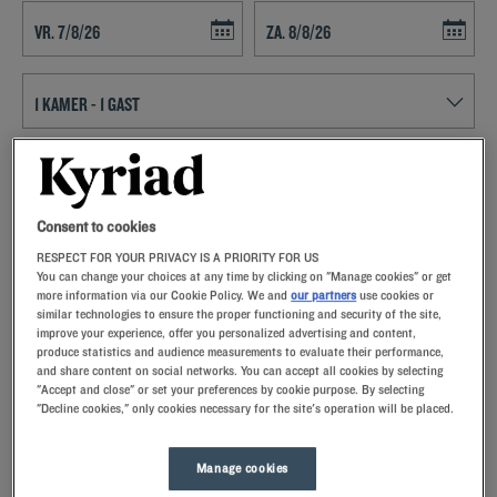
Navigate forward to interact with the calendar and select a date. Press t
Navigate backward to interact with th
ZOEK EEN HOTEL
Voeg kortingscode toe
Consent to cookies
RESPECT FOR YOUR PRIVACY IS A PRIORITY FOR US
Sta eens stil bij Crépy en valois en bezoek de tweede stad van
You can change your choices at any time by clicking on "Manage cookies" or get
more information via our Cookie Policy. We and
our partners
use cookies or
Frankrijk die een rijke geschiedenis heeft. Plan uw uitstappen vanuit
similar technologies to ensure the proper functioning and security of the site,
uw Kyriad hotel.
improve your experience, offer you personalized advertising and content,
produce statistics and audience measurements to evaluate their performance,
and share content on social networks. You can accept all cookies by selecting
"Accept and close" or set your preferences by cookie purpose. By selecting
"Decline cookies," only cookies necessary for the site's operation will be placed.
Onze hotels in Crépy en valois
Manage cookies
Verwen uzelf – probeer onze Kyriad-hotels in Crépy en valois
eens.Bij aankomst zullen onze medewerkers u met een