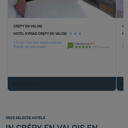
CREPY EN VALOIS
CO
HOTEL KYRIAD CREPY EN VALOIS
HO
1.6 km Van het stadscentrum
22.
Uitstekend
4.4
Bekijk op een kaart
Bek
1325 recensies
RESERVEREN
R
ONZE SELECTIE HOTELS
IN CRÉPY EN VALOIS EN