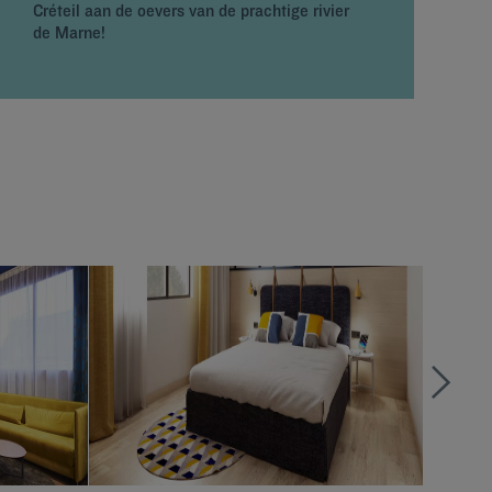
Créteil aan de oevers van de prachtige rivier
v
de Marne!
P