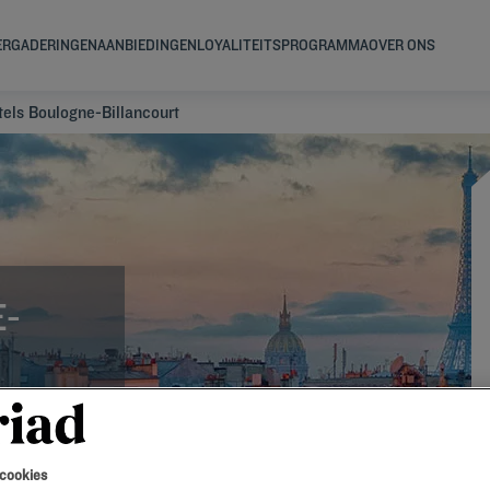
ERGADERINGEN
AANBIEDINGEN
LOYALITEITSPROGRAMMA
OVER ONS
tels Boulogne-Billancourt
E-
 cookies