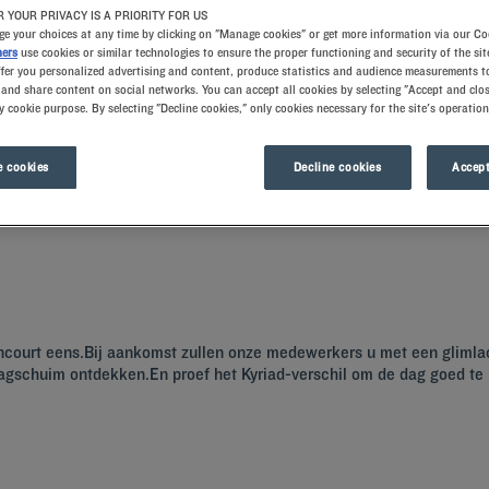
 YOUR PRIVACY IS A PRIORITY FOR US
e your choices at any time by clicking on "Manage cookies" or get more information via our Co
ners
use cookies or similar technologies to ensure the proper functioning and security of the sit
ffer you personalized advertising and content, produce statistics and audience measurements to
and share content on social networks. You can accept all cookies by selecting "Accept and clos
y cookie purpose. By selecting "Decline cookies," only cookies necessary for the site's operation
 cookies
Decline cookies
Accept
tad van Frankrijk die een rijke geschiedenis heeft. Plan uw uitstappen vanuit uw 
lancourt eens.Bij aankomst zullen onze medewerkers u met een gliml
gschuim ontdekken.En proef het Kyriad-verschil om de dag goed te be