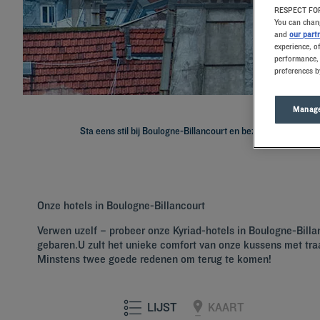
RESPECT FOR
You can chang
and
our part
experience, o
performance, 
preferences b
Manage
Sta eens stil bij Boulogne-Billancourt en bezoek de tweede s
Onze hotels in Boulogne-Billancourt
Verwen uzelf – probeer onze Kyriad-hotels in Boulogne-Bil
gebaren.U zult het unieke comfort van onze kussens met traa
Minstens twee goede redenen om terug te komen!
LIJST
KAART