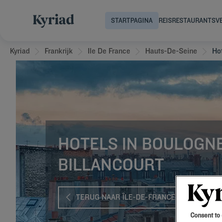
STARTPAGINA
REIS
RESTAURANTS
V
Kyriad
Frankrijk
Ile De France
Hauts-De-Seine
Ho
HOTELS IN BOULOGN
BILLANCOURT
TERUG NAAR ÎLE-DE-FRANCE
Consent to