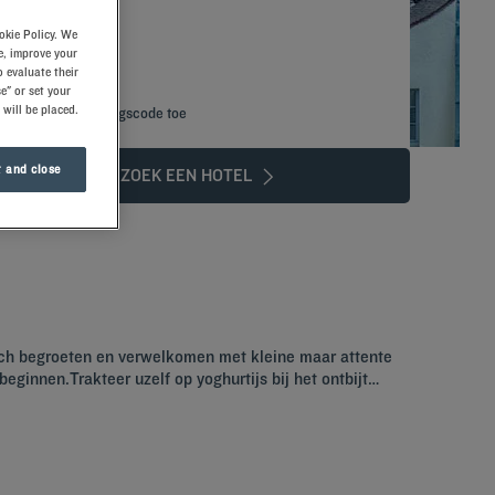
okie Policy. We
e, improve your
 evaluate their
e" or set your
 will be placed.
Voeg kortingscode toe
 and close
ZOEK EEN HOTEL
Kyriad hotel.
ach begroeten en verwelkomen met kleine maar attente
ginnen.Trakteer uzelf op yoghurtijs bij het ontbijt…