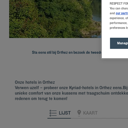
RESPECT FOR
You can chang
and
our part
experience, o
performance, 
preferences b
Manage
Sta eens stil bij Orthez en bezoek de tweede stad van Frankr
Onze hotels in Orthez
Verwen uzelf – probeer onze Kyriad-hotels in Orthez eens.B
unieke comfort van onze kussens met traagschuim ontdekken.
redenen om terug te komen!
LIJST
KAART