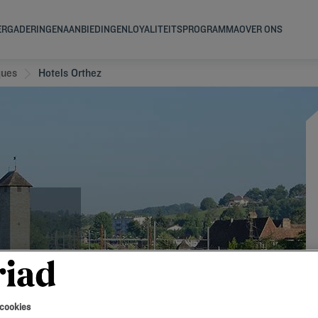
ERGADERINGEN
AANBIEDINGEN
LOYALITEITSPROGRAMMA
OVER ONS
ques
Hotels Orthez
 cookies