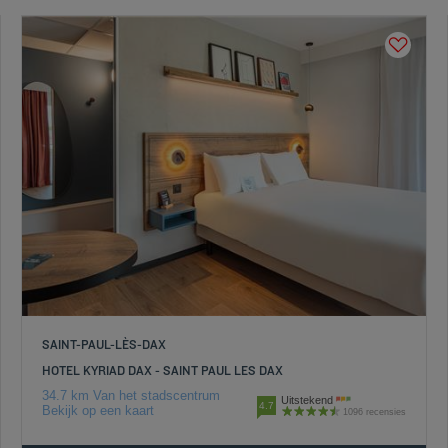
SAINT-PAUL-LÈS-DAX
HOTEL KYRIAD DAX - SAINT PAUL LES DAX
34.7 km Van het stadscentrum
Uitstekend
4.7
Bekijk op een kaart
1096 recensies