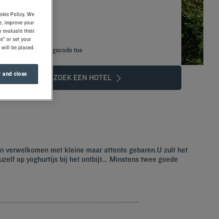
okie Policy. We
e, improve your
 evaluate their
e" or set your
 will be placed.
Voeg kortingscode toe
 and close
ZOEK EEN HOTEL
en verwelkomen met kleine maar attente gebaren.U zult het
elf op yoghurtijs bij het ontbijt… Minstens twee goede