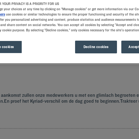
 YOUR PRIVACY IS A PRIORITY FOR US
e your choices at any time by clicking on "Manage cookies" or get more information via our Co
ners
use cookies or similar technologies to ensure the proper functioning and security of the sit
ffer you personalized advertising and content, produce statistics and audience measurements to
and share content on social networks. You can accept all cookies by selecting "Accept and clos
y cookie purpose. By selecting "Decline cookies," only cookies necessary for the site's operation
 cookies
Decline cookies
Accept
ijk die een rijke geschiedenis heeft. Plan uw uitstappen vanuit uw Kyriad hotel.
ij aankomst zullen onze medewerkers u met een glimlach begroeten 
En proef het Kyriad-verschil om de dag goed te beginnen.Trakteer uz