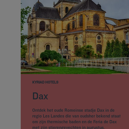
KYRIAD HOTELS
Dax
Ontdek het oude Romeinse stadje Dax in de
regio Les Landes die van oudsher bekend staat
om zijn thermische baden en de Feria de Dax
met zijn stierengevechten in augustus.