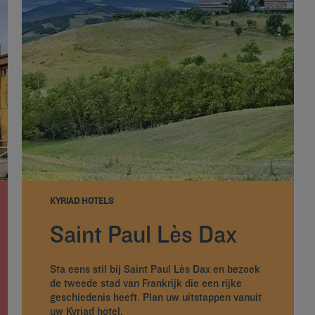
KYRIAD HOTELS
Saint Paul Lès Dax
Sta eens stil bij Saint Paul Lès Dax en bezoek
de tweede stad van Frankrijk die een rijke
geschiedenis heeft. Plan uw uitstappen vanuit
uw Kyriad hotel.