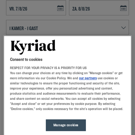
Navigate forward to interact with the calendar and select a date. Press t
Navigate backward to interact with th
ZOEK EEN HOTEL
Consent to cookies
Voeg kortingscode toe
RESPECT FOR YOUR PRIVACY IS A PRIORITY FOR US
You can change your choices at any time by clicking on "Manage cookies" or get
Sta eens stil bij Blagnac en bezoek de tweede stad van Frankrijk die
more information via our Cookie Policy. We and
our partners
use cookies or
een rijke geschiedenis heeft. Plan uw uitstappen vanuit uw Kyriad
similar technologies to ensure the proper functioning and security of the site,
hotel.
improve your experience, offer you personalized advertising and content,
produce statistics and audience measurements to evaluate their performance,
and share content on social networks. You can accept all cookies by selecting
"Accept and close" or set your preferences by cookie purpose. By selecting
"Decline cookies," only cookies necessary for the site's operation will be placed.
Onze hotels in Blagnac
Manage cookies
Verwen uzelf – probeer onze Kyriad-hotels in Blagnac eens.Bij
aankomst zullen onze medewerkers u met een glimlach