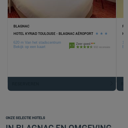
BLAGNAC
RO
HOTEL KYRIAD TOULOUSE - BLAGNAC AÉROPORT
HO
620 m Van het stadscentrum
16.
Zeer goed
4.3
Bekijk op een kaart
Bek
932 recensies
RESERVEREN
R
ONZE SELECTIE HOTELS
IN BLAGNAC EN OMGEVING