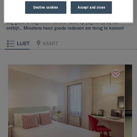
begroeten en verwelkomen met kleine maar attente
Decline cookies
Accept and close
gebaren.U zult het unieke comfort van onze kussens met
traagschuim ontdekken.En proef het Kyriad-verschil om de
dag goed te beginnen.Trakteer uzelf op yoghurtijs bij het
ontbijt… Minstens twee goede redenen om terug te komen!
LIJST
KAART