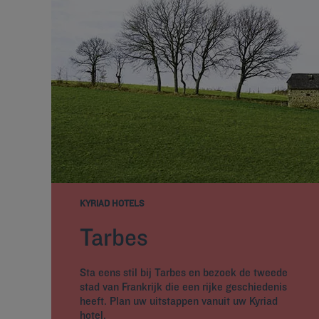
KYRIAD HOTELS
Tarbes
Sta eens stil bij Tarbes en bezoek de tweede
stad van Frankrijk die een rijke geschiedenis
heeft. Plan uw uitstappen vanuit uw Kyriad
hotel.