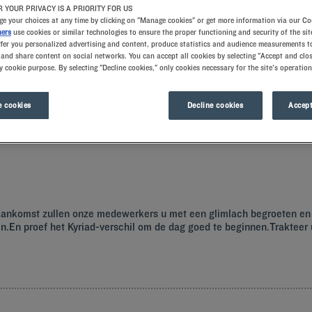
 YOUR PRIVACY IS A PRIORITY FOR US
e your choices at any time by clicking on "Manage cookies" or get more information via our Co
ners
use cookies or similar technologies to ensure the proper functioning and security of the sit
ffer you personalized advertising and content, produce statistics and audience measurements to
and share content on social networks. You can accept all cookies by selecting "Accept and clos
y cookie purpose. By selecting "Decline cookies," only cookies necessary for the site's operation
 cookies
Decline cookies
Accept
k die een rijke geschiedenis heeft. Plan uw uitstappen vanuit uw Kyriad hotel.
j aankomst zullen onze medewerkers u met een glimlach begroeten en
En proef het Kyriad-verschil om de dag goed te beginnen.Trakteer uz