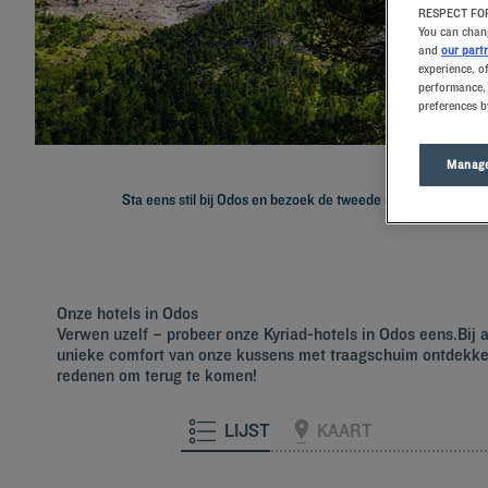
RESPECT FOR
You can chang
and
our part
experience, o
performance, 
preferences b
Manage
Sta eens stil bij Odos en bezoek de tweede stad van Frankrij
Onze hotels in Odos
Verwen uzelf – probeer onze Kyriad-hotels in Odos eens.Bi
unieke comfort van onze kussens met traagschuim ontdekken.
redenen om terug te komen!
LIJST
KAART