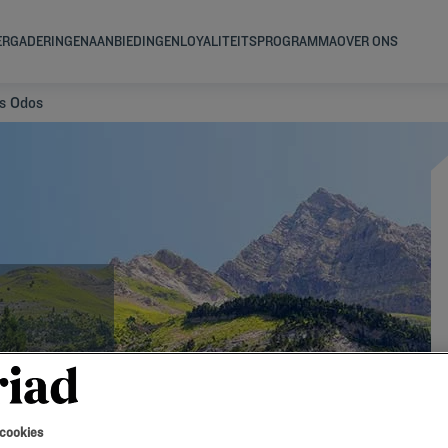
ERGADERINGEN
AANBIEDINGEN
LOYALITEITSPROGRAMMA
OVER ONS
s Odos
 cookies