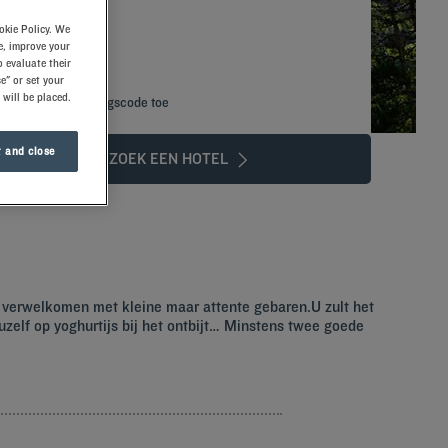
okie Policy. We
e, improve your
 evaluate their
e" or set your
 will be placed.
Voeg kortingscode toe
 and close
ZOEK EEN HOTEL
 verwelkomen met kleine maar attente gebaren.U zult het
elf op yoghurtijs bij het ontbijt… Minstens twee goede