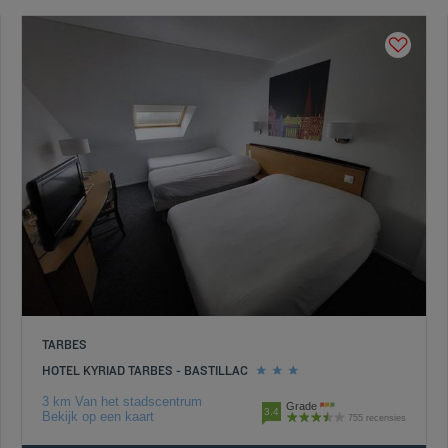
TARBES
HOTEL KYRIAD TARBES - BASTILLAC
3 km Van het stadscentrum
Grade
3.4
Bekijk op een kaart
755 recensies