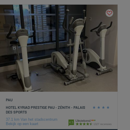
PAU
HOTEL KYRIAD PRESTIGE PAU - ZÉNITH - PALAIS
DES SPORTS
37.1 km Van het stadscentrum
Uitstekend
4.5
Bekijk op een kaart
1327 recensies