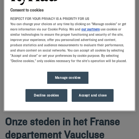
Consent to cookies
Navigate forward to interact with the calendar and select a date. Press t
Navigate backward to interact with th
RESPECT FOR YOUR PRIVACY IS A PRIORITY FOR US
You can change your choices at any time by clicking on "Manage cookies" or get
more information via our Cookie Policy. We and
our partners
use cookies or
similar technologies to ensure the proper functioning and security of the site,
improve your experience, offer you personalized advertising and content,
produce statistics and audience measurements to evaluate their performance,
ZOEK EEN HOTEL
and share content on social networks. You can accept all cookies by selecting
"Accept and close" or set your preferences by cookie purpose. By selecting
"Decline cookies," only cookies necessary for the site's operation will be placed.
Voeg kortingscode toe
Boek een kamer in een Kyriad hotel in Vaucluse en profiteer van onze
Manage cookies
service en voordelen. Profiteer van uw verblijf in een van onze hotels
om de omgeving te verkennen.
Decline cookies
Accept and close
Onze steden in het Franse
departement Vaucluse