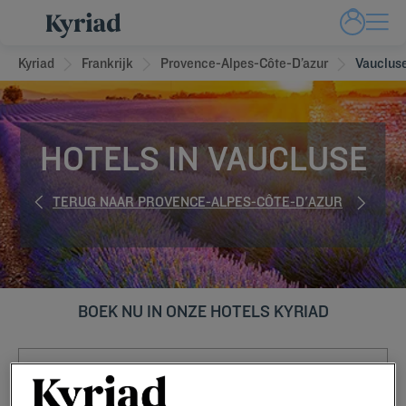
Kyriad
Frankrijk
Provence-Alpes-Côte-D’azur
Vauclus
HOTELS IN VAUCLUSE
TERUG NAAR PROVENCE-ALPES-CÔTE-D'AZUR
BOEK NU IN ONZE HOTELS KYRIAD