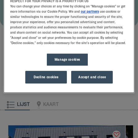
RESPECT FOR YOUR PRIVACY IS A PRIORITY FOR US
You can change your choices at any time by clicking on "Manage cookies" or get
more information via our Cookie Policy. We and
our partners
use cookies or
BOEK MET DEZE AANBIEDING
similar technologies to ensure the proper functioning and security of the site,
improve your experience, offer you personalized advertising and content,
Zie de algemene voorwaarden
produce statistics and audience measurements to evaluate their performance,
and share content on social networks. You can accept all cookies by selecting
"Accept and close" or set your preferences by cookie purpose. By selecting
"Decline cookies," only cookies necessary for the site's operation will be placed.
Uitgelichte hotels
Manage cookies
Decline cookies
Accept and close
LIJST
KAART