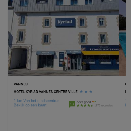
VANNES
CA
HOTEL KYRIAD VANNES CENTRE VILLE
HO
1 km Van het stadscentrum
10 
Zeer goed
4.3
Bekijk op een kaart
Bek
1876 recensies
Hotels in Parijs