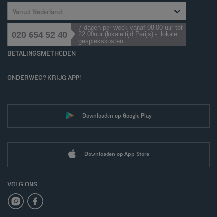
Vanuit Nederland:
7 dagen per week vanaf 08.00 uur tot
020 654 52 40
22.00uur (lokale tijd Parijs) - lokale
gesprekskosten
BETALINGSMETHODEN
ONDERWEG? KRIJG APP!
Downloaden op Google Play
Downloaden op App Store
VOLG ONS