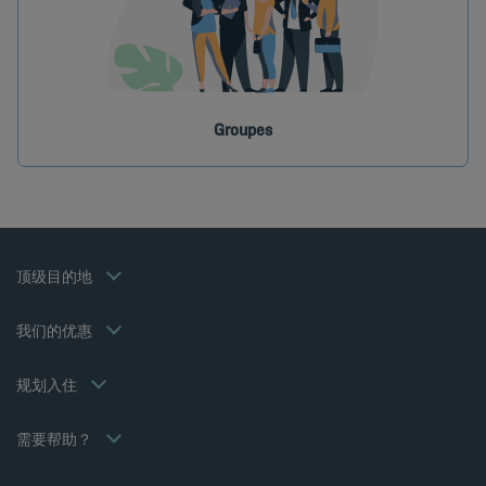
中国凯里亚德酒店
扬州凯里亚德酒店
巴黎凯里亚德酒店
Groupes
马赛凯里亚德酒店
斯特拉斯堡凯里亚德酒店
波尔多凯里亚德酒店
里昂凯里亚德酒店
拉罗谢尔凯里亚德酒店
会员费率
法律声明
顶级目的地
阿讷西凯里亚德酒店
针对专业人员的解决方案
个人数据政策
奥兰治凯里亚德酒店
家庭 优惠
Cookie 政策
我们的优惠
美食半膳/三人
Flavours Instant Benefit 通用使用条款和条件
Weekend 优惠
服务销售通用条款和条件
我的预订
规划入住
条款和条件
会议和活动
Tax Policy
Kyriad Direct
需要帮助？
招贤纳士
常见问答
Louvre Hotels Group
联系我们