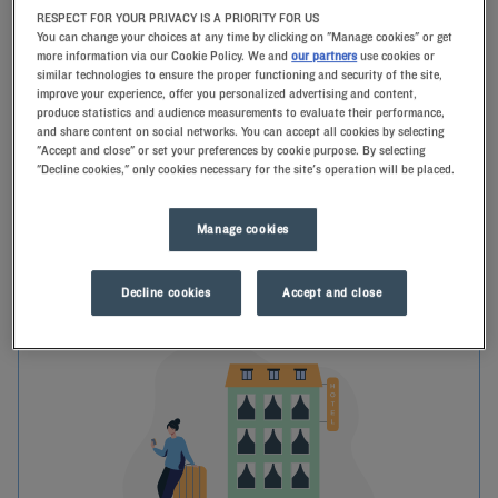
RESPECT FOR YOUR PRIVACY IS A PRIORITY FOR US
You can change your choices at any time by clicking on "Manage cookies" or get
more information via our Cookie Policy. We and
our partners
use cookies or
similar technologies to ensure the proper functioning and security of the site,
improve your experience, offer you personalized advertising and content,
produce statistics and audience measurements to evaluate their performance,
and share content on social networks. You can accept all cookies by selecting
"Accept and close" or set your preferences by cookie purpose. By selecting
"Decline cookies," only cookies necessary for the site's operation will be placed.
Manage cookies
入住前
Decline cookies
Accept and close