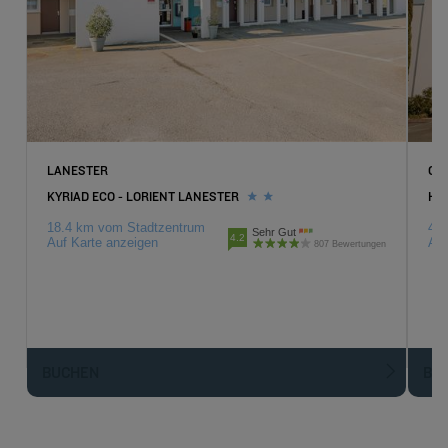
LANESTER
QU
KYRIAD ECO - LORIENT LANESTER
HO
18.4 km vom Stadtzentrum
43 
Sehr Gut
4.2
Auf Karte anzeigen
Auf
807 Bewertungen
BUCHEN
BU