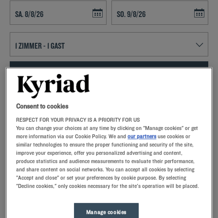
Navigate forward to interact with the calendar and select a date. Press t
Navigate backward to interact with th
FINDEN SIE EIN HOTEL
Spezialcode hinzufügen
Consent to cookies
RESPECT FOR YOUR PRIVACY IS A PRIORITY FOR US
Lust auf ein entspanntes Wochenende in Quimperlé? Dann buchen
You can change your choices at any time by clicking on "Manage cookies" or get
Sie doch ein Zimmer im Kyriad-Hotel und lernen Sie Frankreichs
more information via our Cookie Policy. We and
our partners
use cookies or
drittgrößte Stadt kennen!
similar technologies to ensure the proper functioning and security of the site,
improve your experience, offer you personalized advertising and content,
produce statistics and audience measurements to evaluate their performance,
and share content on social networks. You can accept all cookies by selecting
"Accept and close" or set your preferences by cookie purpose. By selecting
"Decline cookies," only cookies necessary for the site's operation will be placed.
Unsere Hotels in Quimperlé
Manage cookies
Lassen Sie sich verwöhnen – entdecken Sie unsere Kyriad-