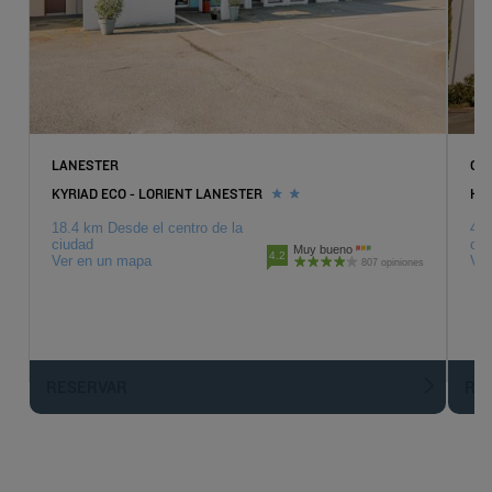
LANESTER
QU
KYRIAD ECO - LORIENT LANESTER
HO
18.4 km Desde el centro de la
43 
ciudad
ciu
Muy bueno
4.2
Ver en un mapa
Ver
807 opiniones
RESERVAR
R