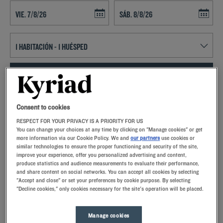
Navigate forward to interact with the calendar and select a date. Press t
Navigate backward to interact with th
ENCONTRAR UN HOTEL
Añadir un código especial
Consent to cookies
RESPECT FOR YOUR PRIVACY IS A PRIORITY FOR US
Cultura, monumentos, diversión y espacios naturales: todas las
You can change your choices at any time by clicking on "Manage cookies" or get
razones para reservar ahora su estancia en el Hotel Kyriad
more information via our Cookie Policy. We and
our partners
use cookies or
Quimperlé.
similar technologies to ensure the proper functioning and security of the site,
improve your experience, offer you personalized advertising and content,
produce statistics and audience measurements to evaluate their performance,
and share content on social networks. You can accept all cookies by selecting
"Accept and close" or set your preferences by cookie purpose. By selecting
"Decline cookies," only cookies necessary for the site's operation will be placed.
Nuestros hoteles en Quimperlé
Manage cookies
Permítase un capricho y pruebe nuestros hoteles Kyriad en