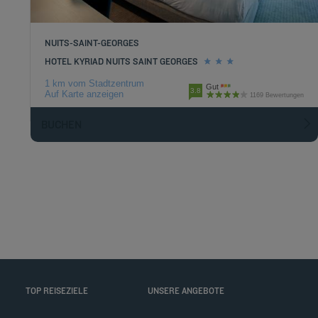
NUITS-SAINT-GEORGES
HOTEL KYRIAD NUITS SAINT GEORGES
1 km vom Stadtzentrum
Gut
3.8
Auf Karte anzeigen
1169 Bewertungen
BUCHEN
TOP REISEZIELE
UNSERE ANGEBOTE