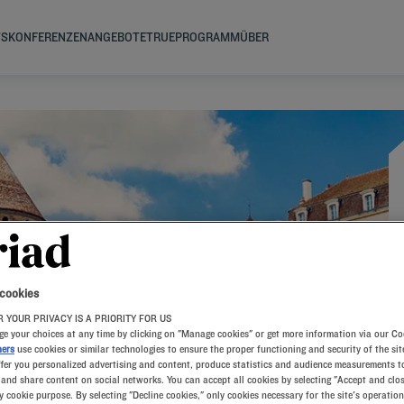
TS
KONFERENZEN
ANGEBOTE
TRUEPROGRAMM
ÜBER
R
 cookies
 YOUR PRIVACY IS A PRIORITY FOR US
e your choices at any time by clicking on "Manage cookies" or get more information via our Co
ners
use cookies or similar technologies to ensure the proper functioning and security of the sit
ffer you personalized advertising and content, produce statistics and audience measurements to
and share content on social networks. You can accept all cookies by selecting "Accept and clos
y cookie purpose. By selecting "Decline cookies," only cookies necessary for the site's operation