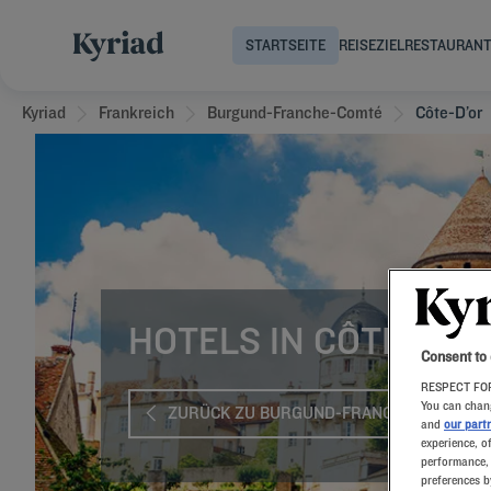
STARTSEITE
REISEZIEL
RESTAURAN
Kyriad
Frankreich
Burgund-Franche-Comté
Côte-D’or
HOTELS IN CÔTE-D’O
Consent to
RESPECT FOR
You can chang
ZURÜCK ZU BURGUND-FRANCHE-COMTÉ
and
our part
experience, o
performance, 
preferences b