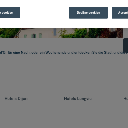
 cookies
Decline cookies
Accept
-d’Or für eine Nacht oder ein Wochenende und entdecken Sie die Stadt und die A
Hotels
Dijon
Hotels
Longvic
Ho