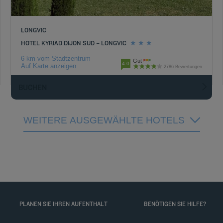
LONGVIC
HOTEL KYRIAD DIJON SUD – LONGVIC
6 km vom Stadtzentrum
Gut
4.0
Auf Karte anzeigen
2786 Bewertungen
BUCHEN
WEITERE AUSGEWÄHLTE HOTELS
PLANEN SIE IHREN AUFENTHALT
BENÖTIGEN SIE HILFE?