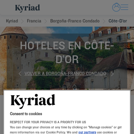
Kyriad
Francia
Borgoña-Franco Condado
Côte-D’or
HOTELES EN CÔTE-
D’OR
VOLVER A BORGOÑA-FRANCO CONDADO
RESERVE AHORA EN NUESTROS HOTELES KYRIAD
Consent to cookies
RESPECT FOR YOUR PRIVACY IS A PRIORITY FOR US
You can change your choices at any time by clicking on "Manage cookies" or get
more information via our Cookie Policy. We and
our partners
use cookies or