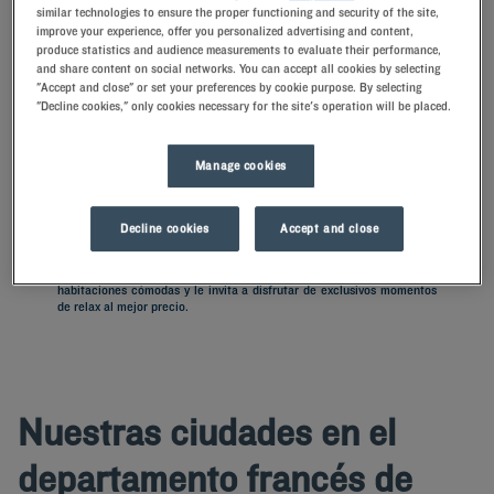
similar technologies to ensure the proper functioning and security of the site,
improve your experience, offer you personalized advertising and content,
produce statistics and audience measurements to evaluate their performance,
Navigate forward to interact with the calendar and select a date. Press t
Navigate backward to interact with th
and share content on social networks. You can accept all cookies by selecting
"Accept and close" or set your preferences by cookie purpose. By selecting
"Decline cookies," only cookies necessary for the site's operation will be placed.
ENCONTRAR UN HOTEL
Manage cookies
Añadir un código especial
Decline cookies
Accept and close
¿Tiene previsto visitar Côte-d’Or y busca un hotel? Kyriad le ofrece
habitaciones cómodas y le invita a disfrutar de exclusivos momentos
de relax al mejor precio.
Nuestras ciudades en el
departamento francés de