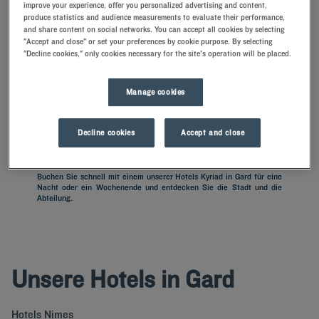
improve your experience, offer you personalized advertising and content,
produce statistics and audience measurements to evaluate their performance,
and share content on social networks. You can accept all cookies by selecting
Navigate forward to interact with the calendar and select a date. Press t
Navigate backward to interact with th
"Accept and close" or set your preferences by cookie purpose. By selecting
"Decline cookies," only cookies necessary for the site's operation will be placed.
Manage cookies
FINDEN SIE EIN HOTEL
Decline cookies
Accept and close
Spezialcode hinzufügen
Buchen Sie schnell mit einem unserer Hotels Kyriad in Gard für eine
Nacht oder ein Wochenende und entdecken Sie die Stadt und die
Abteilung.
Unsere Hotels in Gard
Hotels
Nimes