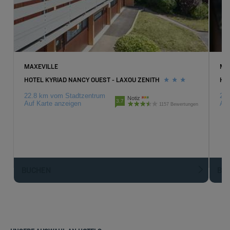
MAXEVILLE
ME
HOTEL KYRIAD NANCY OUEST - LAXOU ZENITH
HO
22.8 km vom Stadtzentrum
25.
Notiz
3.7
Auf Karte anzeigen
Auf
1157 Bewertungen
BUCHEN
BU