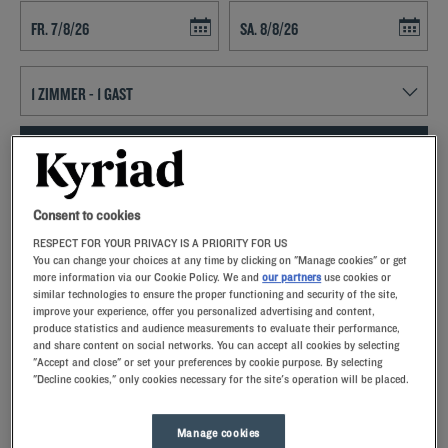
Navigate forward to interact with the calendar and select a date. Press t
Navigate backward to interact with th
FINDEN SIE EIN HOTEL
Spezialcode hinzufügen
Consent to cookies
RESPECT FOR YOUR PRIVACY IS A PRIORITY FOR US
Lust auf ein entspanntes Wochenende in Pont a Mousson? Dann
You can change your choices at any time by clicking on "Manage cookies" or get
buchen Sie doch ein Zimmer im Kyriad-Hotel und lernen Sie
more information via our Cookie Policy. We and
our partners
use cookies or
Frankreichs drittgrößte Stadt kennen!
similar technologies to ensure the proper functioning and security of the site,
improve your experience, offer you personalized advertising and content,
produce statistics and audience measurements to evaluate their performance,
and share content on social networks. You can accept all cookies by selecting
"Accept and close" or set your preferences by cookie purpose. By selecting
"Decline cookies," only cookies necessary for the site's operation will be placed.
Unsere Hotels in Pont-à-Mousson
Lassen Sie sich verwöhnen – entdecken Sie unsere Kyriad-
Manage cookies
Hotels in Pont-à-Mousson. Bei Ihrer Ankunft werden Sie von