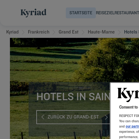
STARTSEITE
REISEZIEL
RESTAURAN
Kyriad
Frankreich
Grand Est
Haute-Marne
Hotels 
HOTELS IN SAINT-DIZ
Consent to
RESPECT FOR
ZURÜCK ZU GRAND-EST
You can chang
and
our part
experience, o
performance, 