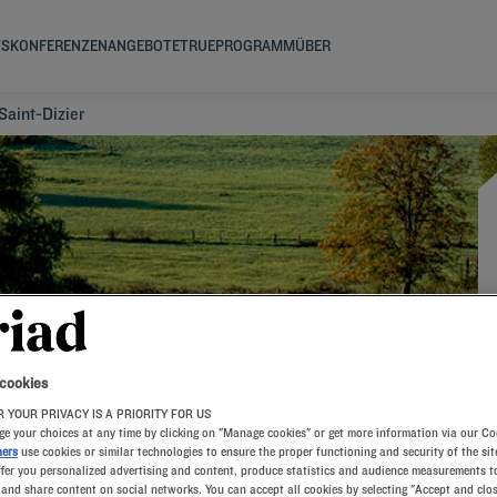
TS
KONFERENZEN
ANGEBOTE
TRUEPROGRAMM
ÜBER
Saint-Dizier
IER
 cookies
 YOUR PRIVACY IS A PRIORITY FOR US
e your choices at any time by clicking on "Manage cookies" or get more information via our Co
ners
use cookies or similar technologies to ensure the proper functioning and security of the sit
ffer you personalized advertising and content, produce statistics and audience measurements to
and share content on social networks. You can accept all cookies by selecting "Accept and clos