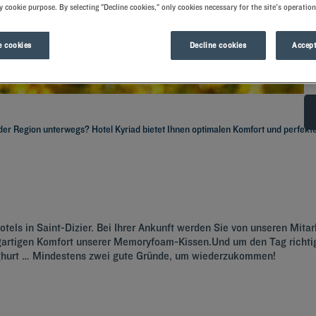
y cookie purpose. By selecting "Decline cookies," only cookies necessary for the site's operation
 cookies
Decline cookies
Accept
 der Region unterwegs? Hotel Kyriad bietet Ihnen optimalen Komfort und perfekte
els in Saint-Dizier. Bei Ihrer Ankunft werden Sie von unseren Mitar
tigen Komfort unserer Memoryfoam-Kissen.Und um den Tag richtig z
oghurt … Mindestens zwei gute Gründe, um wiederzukommen!