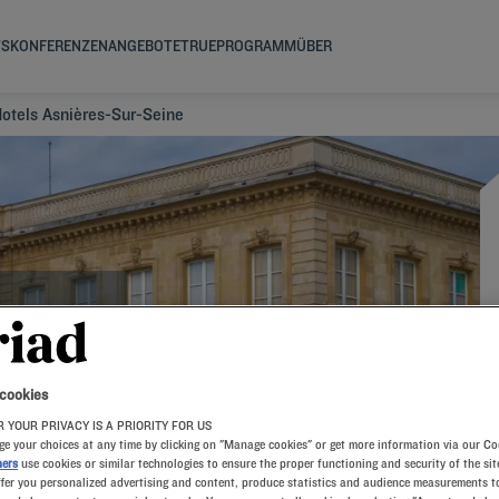
TS
KONFERENZEN
ANGEBOTE
TRUEPROGRAMM
ÜBER
otels Asnières-Sur-Seine
-SUR-
 cookies
 YOUR PRIVACY IS A PRIORITY FOR US
e your choices at any time by clicking on "Manage cookies" or get more information via our Co
ners
use cookies or similar technologies to ensure the proper functioning and security of the sit
ffer you personalized advertising and content, produce statistics and audience measurements to