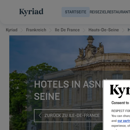
STARTSEITE
REISEZIEL
RESTAURAN
Kyriad
Frankreich
Ile De France
Hauts-De-Seine
H
HOTELS IN ASNIÈRES
SEINE
Consent to
RESPECT FOR
ZURÜCK ZU ILE-DE-FRANCE
You can chang
and
our part
experience, o