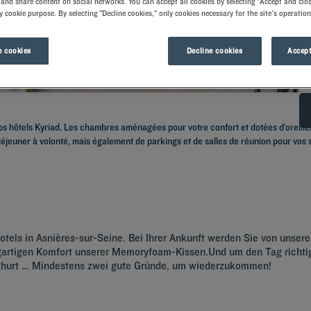
and share content on social networks. You can accept all cookies by selecting "Accept and clos
y cookie purpose. By selecting "Decline cookies," only cookies necessary for the site's operation
 cookies
Decline cookies
Accept
os hôtels Kyriad. Les chambres aménagées pour votre confort et dotées d’oreille
éjeuner à volonté, mais également de parkings et de salles de réunion pour vos s
otels in
Asnières-sur-Seine
. Bei Ihrer Ankunft werden Sie von unser
tigen Komfort unserer Memoryfoam-Kissen.Und um den Tag richtig z
oghurt … Mindestens zwei gute Gründe, um wiederzukommen!