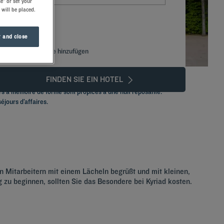
e" or set your
 will be placed.
 and close
Spezialcode hinzufügen
FINDEN SIE EIN HOTEL
rs à mémoire de forme sont propices à une nuit reposante.
éjours d’affaires.
en Mitarbeitern mit einem Lächeln begrüßt und mit kleinen,
u beginnen, sollten Sie das Besondere bei Kyriad kosten.