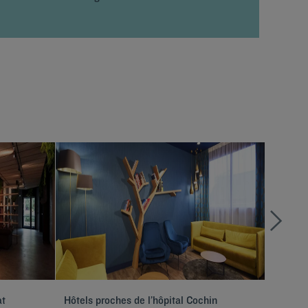
at
Hôtels proches de l’hôpital Cochin
Hôtels 