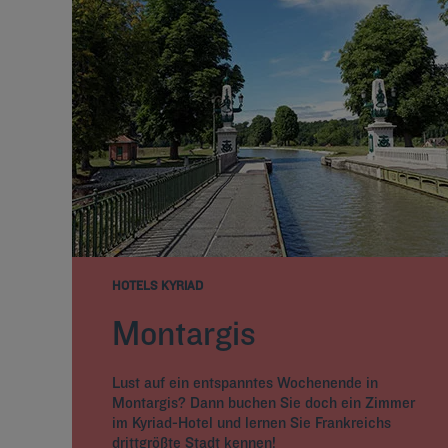
HOTELS KYRIAD
Montargis
Lust auf ein entspanntes Wochenende in
Montargis? Dann buchen Sie doch ein Zimmer
im Kyriad-Hotel und lernen Sie Frankreichs
drittgrößte Stadt kennen!