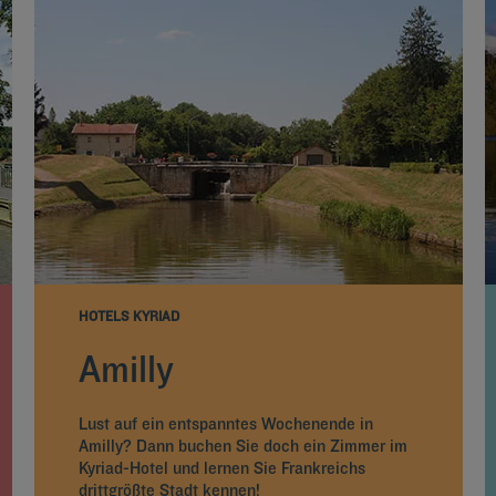
HOTELS KYRIAD
Amilly
Lust auf ein entspanntes Wochenende in
Amilly? Dann buchen Sie doch ein Zimmer im
Kyriad-Hotel und lernen Sie Frankreichs
drittgrößte Stadt kennen!