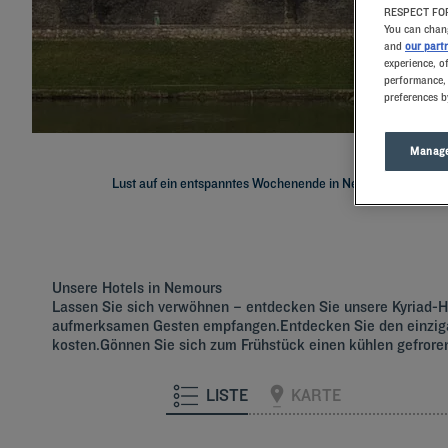
RESPECT FOR
You can chang
and
our part
experience, o
performance, 
preferences b
Manage
Lust auf ein entspanntes Wochenende in Nemours? Dann buch
Unsere Hotels in Nemours
Lassen Sie sich verwöhnen – entdecken Sie unsere Kyriad-Ho
aufmerksamen Gesten empfangen.Entdecken Sie den einzigar
kosten.Gönnen Sie sich zum Frühstück einen kühlen gefro
LISTE
KARTE