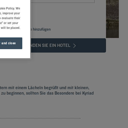
okie Policy. We
e, improve your
 evaluate their
e" or set your
 will be placed.
Spezialcode hinzufügen
 and close
FINDEN SIE EIN HOTEL
e Stadt kennen!
tern mit einem Lächeln begrüßt und mit kleinen,
u beginnen, sollten Sie das Besondere bei Kyriad