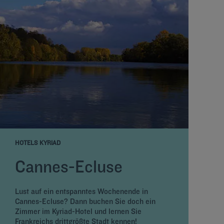
HOTELS KYRIAD
Cannes-Ecluse
Lust auf ein entspanntes Wochenende in
Cannes-Ecluse? Dann buchen Sie doch ein
Zimmer im Kyriad-Hotel und lernen Sie
Frankreichs drittgrößte Stadt kennen!