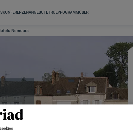
TS
KONFERENZEN
ANGEBOTE
TRUEPROGRAMM
ÜBER
otels Nemours
 cookies