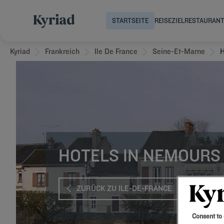
STARTSEITE
REISEZIEL
RESTAURAN
Kyriad
Frankreich
Ile De France
Seine-Et-Marne
H
HOTELS IN NEMOURS
ZURÜCK ZU ILE-DE-FRANCE
Consent to