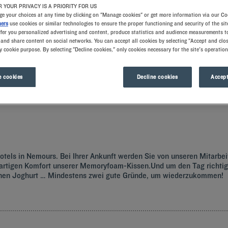
 YOUR PRIVACY IS A PRIORITY FOR US
e your choices at any time by clicking on "Manage cookies" or get more information via our Co
ners
use cookies or similar technologies to ensure the proper functioning and security of the sit
ffer you personalized advertising and content, produce statistics and audience measurements to
and share content on social networks. You can accept all cookies by selecting "Accept and clos
y cookie purpose. By selecting "Decline cookies," only cookies necessary for the site's operation
 cookies
Decline cookies
Accept
en Sie doch ein Zimmer im Kyriad-Hotel und lernen Sie Frankreichs drittgrößt
tels in Nemours. Bei Ihrer Ankunft werden Sie von unseren Mitarbei
tigen Komfort unserer Memoryfoam-Kissen.Und um den Tag richtig z
renen Joghurt … Mindestens zwei gute Gründe, um wiederzukommen!