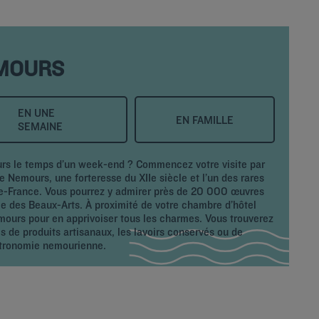
EMOURS
EN UNE
EN FAMILLE
SEMAINE
urs le temps d’un week-end ? Commencez votre visite par
 Nemours, une forteresse du XIIe siècle et l’un des rares
-de-France. Vous pourrez y admirer près de 20 000 œuvres
ée des Beaux-Arts. À proximité de votre chambre d’hôtel
emours pour en apprivoiser tous les charmes. Vous trouverez
es de produits artisanaux, les lavoirs conservés ou de
stronomie nemourienne.