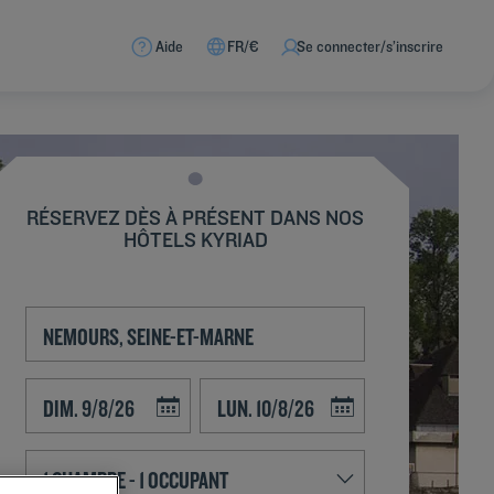
Aide
FR/€
Se connecter/s’inscrire
RÉSERVEZ DÈS À PRÉSENT DANS NOS
HÔTELS KYRIAD
Navigate forward to interact with the calendar and select a date. Press t
Navigate backward to interact with the calend