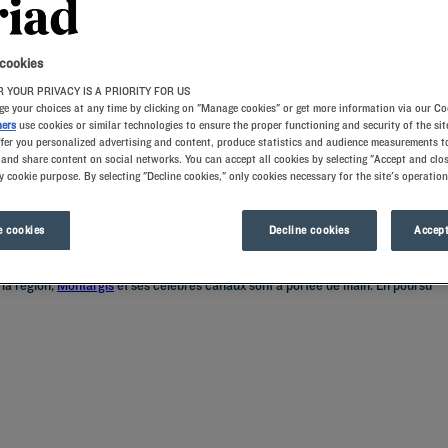
 cookies
 YOUR PRIVACY IS A PRIORITY FOR US
e your choices at any time by clicking on "Manage cookies" or get more information via our Co
ners
use cookies or similar technologies to ensure the proper functioning and security of the sit
ffer you personalized advertising and content, produce statistics and audience measurements to
and share content on social networks. You can accept all cookies by selecting "Accept and clos
y cookie purpose. By selecting "Decline cookies," only cookies necessary for the site's operation
ours. Des chambres dotées d’oreillers à mémoire de forme sauront vous offrir l
 régaleront de buffets à volonté et de spécialités culinaires pour un séjour gour
 cookies
Decline cookies
Accept
 charmantes communes voisines. À seulement quelques kilomètres, vous trouverez
 la région,
Montargis
et ses célèbres canaux sont à portée de main. En poursu