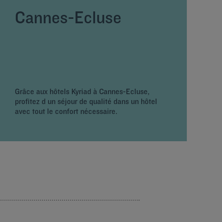
Cannes-Ecluse
Grâce aux hôtels Kyriad à Cannes-Ecluse,
profitez d un séjour de qualité dans un hôtel
avec tout le confort nécessaire.