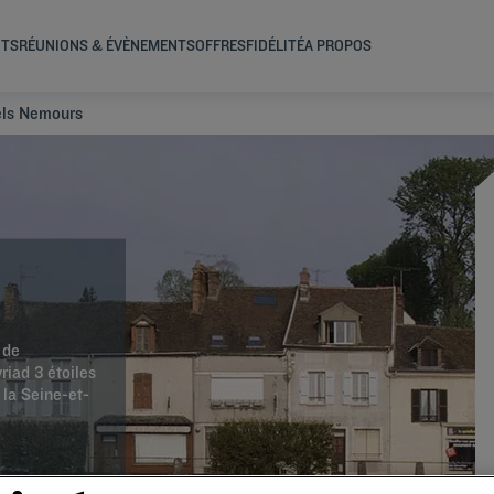
NTS
RÉUNIONS & ÉVÈNEMENTS
OFFRES
FIDÉLITÉ
A PROPOS
els Nemours
 de
riad 3 étoiles
 la Seine-et-