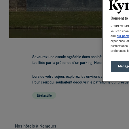
Consent to
RESPECT FOR
You can chang
and
our part
experience, o
performance, 
preferences b
Savourez une escale agréable dans nos hôtels Kyriad de Nem
facilitée par la présence d’un parking. Nos restaurants vous
Manage
Lors de votre séjour, explorez les environs en visitant les
Pour ceux qui souhaitent découvrir le patrimoine culturel de
Lire la suite
Nos hôtels à Nemours