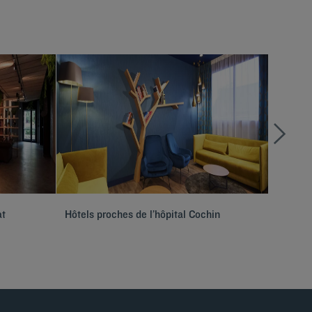
at
Hôtels proches de l’hôpital Cochin
Hôtels 
Créteil