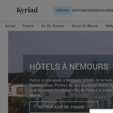
ACCUEIL
DESTINATIONS
RESTAURA
Kyriad
France
Île-De-France
Seine-Et-Marne
Hôt
HÔTELS À NEMOURS
Partez en escapade à Nemours, à l’orée de la forêt
Fontainebleau. Profitez de nos chambres d’hôtel Ky
pour découvrir les trésors d’Île-de-France et visiter
Marne.
RETOUR À ÎLE-DE-FRANCE