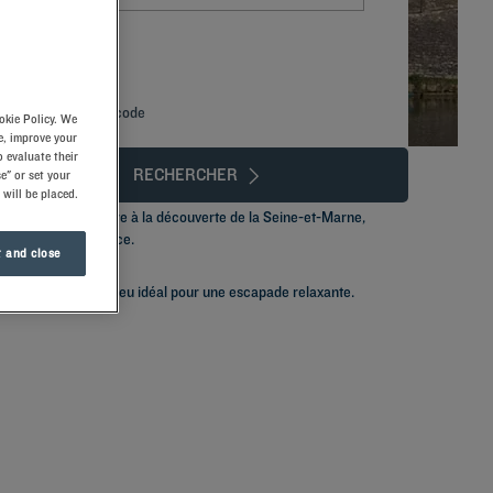
Ajouter un code
okie Policy. We
e, improve your
 evaluate their
RECHERCHER
e" or set your
 will be placed.
e confort nécessaire à la découverte de la Seine-et-Marne,
mand en Île-de-France.
 and close
Cannes-Ecluse
, un lieu idéal pour une escapade relaxante.