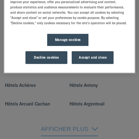
improve your experience, offer you personalized advertising and content,
climatisée.
produce statistics and audience measurements to evaluate their performance,
Laissez-vous guider par le service attentionné de nos équipes
and share content on social networks. You can accept all cookies by selecting
franciliennes.</
"Accept and close" or set your preferences by cookie purpose. By selecting
Lire la suite
"Decline cookies," only cookies necessary for the site's operation will be placed.
Manage cookies
Nos villes dans la région Île-
Decline cookies
Accept and close
de-France
Hôtels
Achères
Hôtels
Antony
Hôtels
Arcueil Cachan
Hôtels
Argenteuil
Hôtels
Arpajon
Hôtels
Athis-Mons
AFFICHER PLUS