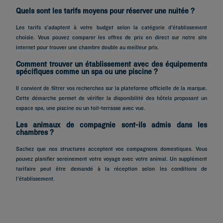
Quels sont les tarifs moyens pour réserver une nuitée ?
Les tarifs s'adaptent à votre budget selon la catégorie d'établissement
choisie. Vous pouvez comparer les offres de prix en direct sur notre site
internet pour trouver une chambre double au meilleur prix.
Comment trouver un établissement avec des équipements
spécifiques comme un spa ou une piscine ?
Il convient de filtrer vos recherches sur la plateforme officielle de la marque.
Cette démarche permet de vérifier la disponibilité des hôtels proposant un
espace spa, une piscine ou un toit-terrasse avec vue.
Les animaux de compagnie sont-ils admis dans les
chambres ?
Hôtels à Paris
Sachez que nos structures acceptent vos compagnons domestiques. Vous
Hôtels à Marseille
pouvez planifier sereinement votre voyage avec votre animal. Un supplément
tarifaire peut être demandé à la réception selon les conditions de
Hôtels à Strasbourg
l'établissement.
Hôtels à Bordeaux
Hôtels à Toulouse
Hôtels à Nantes
Hôtels à Montpellier