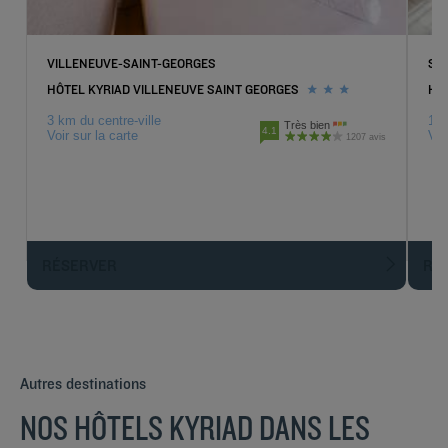
Hôtels
Fontenay-Trésigny
Hôtels
Fresnes
VILLENEUVE-SAINT-GEORGES
SA
HÔTEL KYRIAD VILLENEUVE SAINT GEORGES
HÔT
Hôtels
Gonesse
Hôtels
Joinville-Le-Pont
3 km du centre-ville
1 k
Très bien
4.1
Voir sur la carte
Voi
1207 avis
Hôtels
La Défense
Hôtels
Le Blanc-Mesnil
Hôtels
Le Bourget
Hôtels
Les Ulis
RÉSERVER
R
Hôtels
Linas-Monthléry
Hôtels
Magny Le Hongre
Hôtels
Massy
Hôtels
Meaux
Autres destinations
Hôtels
Montrouge
Hôtels
Nanteuil-lès-Meaux
NOS HÔTELS KYRIAD DANS LES