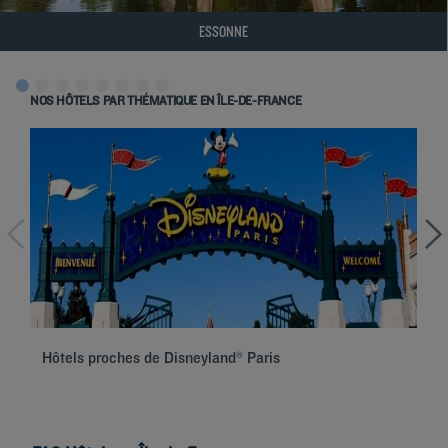
ESSONNE
Hôtels
Versailles
Hôtels
Villeneuve-la-Garenne
NOS HÔTELS PAR THÉMATIQUE EN ÎLE-DE-FRANCE
Hôtels
Viry
Hôtels
Viry-Châtillon
Hôtels proches de Disneyland® Paris
Hô