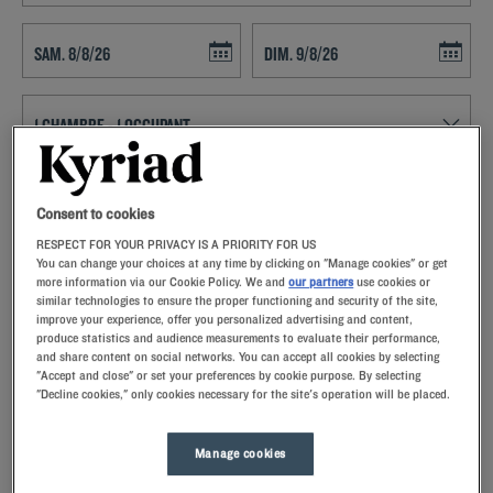
Navigate forward to interact with the calendar and select a date. Press t
Navigate backward to interact with th
RECHERCHER
Consent to cookies
RESPECT FOR YOUR PRIVACY IS A PRIORITY FOR US
Ajouter un code
You can change your choices at any time by clicking on "Manage cookies" or get
more information via our Cookie Policy. We and
our partners
use cookies or
Avec sa réception ouverte 24h/24 et 7j/7 et la proximité de l’aéroport
similar technologies to ensure the proper functioning and security of the site,
d’Orly, notre hôtel de Chilly Mazarin est idéal pour un séjour d’affaires
improve your experience, offer you personalized advertising and content,
ou de loisirs non loin de Paris. Nos chambres sont équipées de tout le
produce statistics and audience measurements to evaluate their performance,
nécessaire afin que vous passiez un séjour confortable : une télévision
Optez pour une localisation au sud de la capitale afin de
and share content on social networks. You can accept all cookies by selecting
à écran plat pour regarder vos émissions préférées, une salle de bain
"Accept and close" or set your preferences by cookie purpose. By selecting
planifier sereinement vos escales ou vos déplacements
"Decline cookies," only cookies necessary for the site's operation will be placed.
professionnels en
privative pour plus d’intimité, une literie de qualité pour des nuits
reposantes, etc. Notre hôtel dispose d’un parking accessible aux
Lire la suite
personnes à mobilité réduite.
Manage cookies