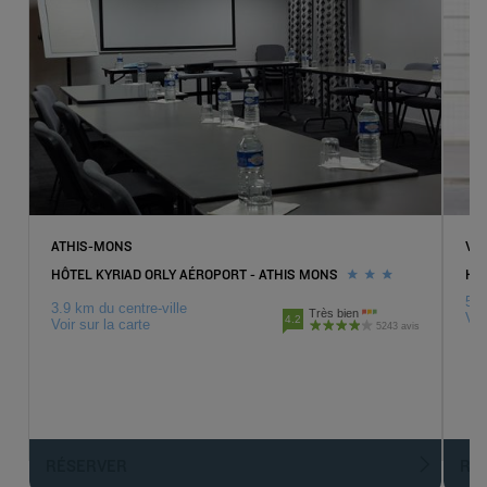
ATHIS-MONS
VIR
HÔTEL KYRIAD ORLY AÉROPORT - ATHIS MONS
HÔT
5.5
3.9 km du centre-ville
Très bien
Voi
4.2
Voir sur la carte
5243 avis
RÉSERVER
R