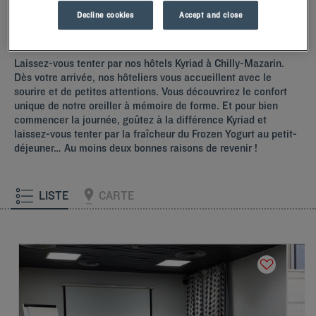
Decline cookies
Accept and close
Nos hôtels à Chilly-Mazarin
Laissez-vous tenter par nos hôtels Kyriad à Chilly-Mazarin.
Dès votre arrivée, nos hôteliers vous accueillent avec le
sourire et de petites attentions. Vous découvrirez le confort
unique de notre oreiller à mémoire de forme. Et pour bien
commencer la journée, goûtez à la différence Kyriad et
laissez-vous tenter par la fraîcheur du Frozen Yogurt au petit-
déjeuner… Au moins deux bonnes raisons de revenir !
LISTE
CARTE