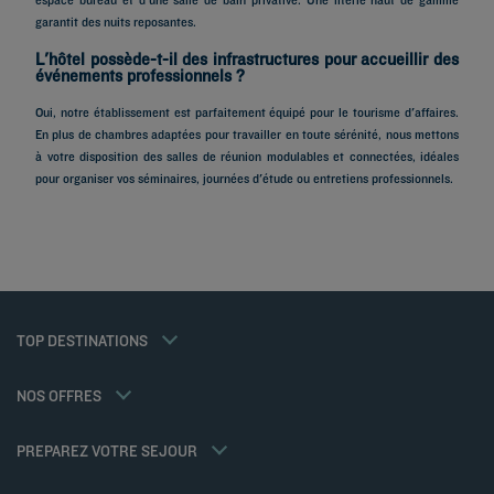
garantit des nuits reposantes.
L'hôtel possède-t-il des infrastructures pour accueillir des
événements professionnels ?
Hôtels à Paris
Oui, notre établissement est parfaitement équipé pour le tourisme d'affaires.
Hôtels à Marseille
En plus de chambres adaptées pour travailler en toute sérénité, nous mettons
à votre disposition des salles de réunion modulables et connectées, idéales
Hôtels à Strasbourg
pour organiser vos séminaires, journées d'étude ou entretiens professionnels.
Hôtels à Bordeaux
Hôtels à Toulouse
Hôtels à Nantes
Hôtels à Montpellier
Hôtels à Lyon
Hôtels à La Rochelle
Mentions légales
Hôtels à Annecy
Tarif membre
TOP DESTINATIONS
Politique des données personnelles
Hôtels à Cabourg
Solutions pro
Politique d'utilisation des cookies
Ma réservation
Hôtels à Poitiers
Offre famille
Conditions générales d'utilisation Flavours Instant Benefit
Réunions et événements
NOS OFFRES
Offre demi-pension
Conditions générales de vente
Hôtels et Inspirations
Sportifs
Conditions générales d'utilisation
Kyriad Direct
PREPAREZ VOTRE SEJOUR
Politiques de taxes
Nos Standards de Développement Durable
Espace carrière
Politique animaux de compagnie