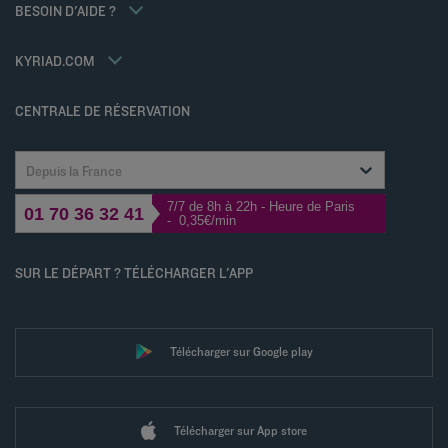
BESOIN D'AIDE ?
Louvre Hotels Group
FAQ
Jin Jiang International
Contactez-nous
Déclaration d'accessibilité
KYRIAD.COM
Gérer les cookies
CENTRALE DE RÉSERVATION
Depuis la France
7/7 de 8h à 22h - Heure de Paris
01 70 36 32 41
- 0,35€/min
SUR LE DÉPART ? TÉLÉCHARGER L'APP
Télécharger sur Google play
Télécharger sur App store