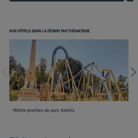
NOS HÔTELS DANS LA RÉGION PAR THÉMATIQUE
Hôtels proches du parc Astérix
Hô