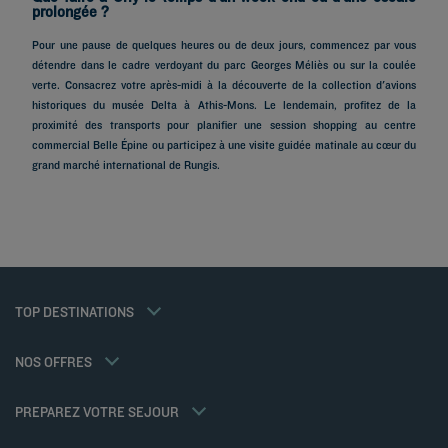
prolongée ?
Pour une pause de quelques heures ou de deux jours, commencez par vous
détendre dans le cadre verdoyant du parc Georges Méliès ou sur la coulée
verte. Consacrez votre après-midi à la découverte de la collection d'avions
Hôtels à Paris
historiques du musée Delta à Athis-Mons. Le lendemain, profitez de la
Hôtels à Marseille
proximité des transports pour planifier une session shopping au centre
commercial Belle Épine ou participez à une visite guidée matinale au cœur du
Hôtels à Strasbourg
grand marché international de Rungis.
Hôtels à Bordeaux
Hôtels à Toulouse
Hôtels à Nantes
Hôtels à Montpellier
Hôtels à Lyon
Hôtels à La Rochelle
Mentions légales
Hôtels à Annecy
Tarif membre
TOP DESTINATIONS
Politique des données personnelles
Hôtels à Cabourg
Solutions pro
Politique d'utilisation des cookies
Ma réservation
Hôtels à Poitiers
Offre famille
Conditions générales d'utilisation Flavours Instant Benefit
Réunions et événements
NOS OFFRES
Offre demi-pension
Conditions générales de vente
Hôtels et Inspirations
Sportifs
Conditions générales d'utilisation
Kyriad Direct
PREPAREZ VOTRE SEJOUR
Politiques de taxes
Nos Standards de Développement Durable
Espace carrière
Politique animaux de compagnie