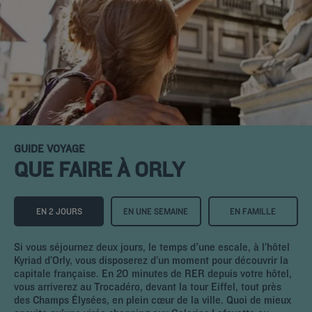
GUIDE VOYAGE
QUE FAIRE À ORLY
EN 2 JOURS
EN UNE SEMAINE
EN FAMILLE
Si vous séjournez deux jours, le temps d'une escale, à l’hôtel
Kyriad d’Orly, vous disposerez d’un moment pour découvrir la
capitale française. En 20 minutes de RER depuis votre hôtel,
vous arriverez au Trocadéro, devant la tour Eiffel, tout près
des Champs Élysées, en plein cœur de la ville. Quoi de mieux