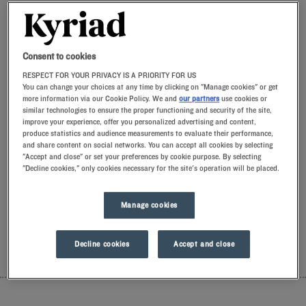
Au sud de la capitale, l’aéroport de Paris-Orly est l’un des principaux
points d’entrée en France pour les voyageurs venus du monde entier.
Moins étendu et souvent plus
accessible
que Roissy-Charles-de-
Consent to cookies
Gaulle, il séduit par sa proximité avec la capitale, la
fluidité
de ses
Lire la suite
services et la convivialité de son ambiance.
RESPECT FOR YOUR PRIVACY IS A PRIORITY FOR US
You can change your choices at any time by clicking on "Manage cookies" or get
more information via our Cookie Policy. We and
our partners
use cookies or
similar technologies to ensure the proper functioning and security of the site,
improve your experience, offer you personalized advertising and content,
produce statistics and audience measurements to evaluate their performance,
Nos hôtels à Orly
and share content on social networks. You can accept all cookies by selecting
Laissez-vous tenter par nos hôtels Kyriad à Orly. Dès votre
"Accept and close" or set your preferences by cookie purpose. By selecting
arrivée, nos hôteliers vous accueillent avec le sourire et de
"Decline cookies," only cookies necessary for the site's operation will be placed.
petites attentions. Vous découvrirez le confort unique de notre
oreiller à mémoire de forme. Et pour bien commencer la
journée, goûtez à la différence Kyriad et laissez-vous tenter
Manage cookies
par la fraîcheur du Frozen Yogurt au petit-déjeuner… Au moins
deux bonnes raisons de revenir !
Decline cookies
Accept and close
LISTE
CARTE