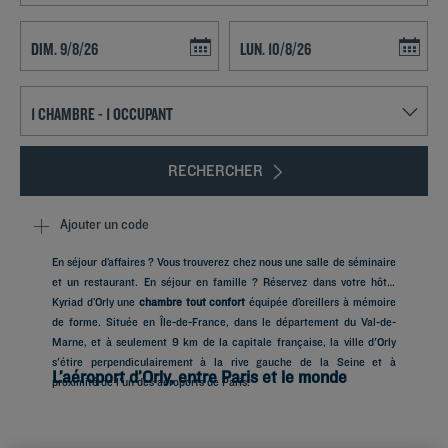
Navigate forward to interact with the calendar and select a date. Press t
Navigate backward to interact with th
RECHERCHER
Ajouter un code
En séjour d’affaires ? Vous trouverez chez nous une salle de séminaire
et un restaurant. En séjour en famille ? Réservez dans votre hôtel
Kyriad d’Orly une
chambre tout confort
équipée d’oreillers à mémoire
de forme. Située en Île-de-France, dans le département du Val-de-
Marne, et à seulement 9 km de la capitale française, la ville d'Orly
s'étire perpendiculairement à la rive gauche de la Seine et à
L’aéroport d’Orly, entre Paris et le monde
proximité de l'un des aéroports de Paris.