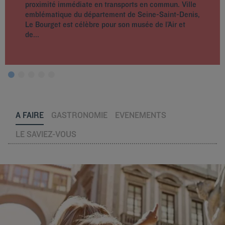
proximité immédiate en transports en commun. Ville
emblématique du département de Seine-Saint-Denis,
Le Bourget est célèbre pour son musée de l’Air et
de...
A FAIRE
GASTRONOMIE
EVENEMENTS
LE SAVIEZ-VOUS