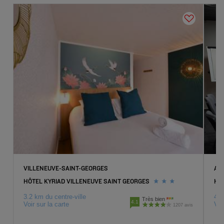
VILLENEUVE-SAINT-GEORGES
AT
HÔTEL KYRIAD VILLENEUVE SAINT GEORGES
HÔ
3.2 km du centre-ville
4.3
Très bien
4.1
Voir sur la carte
Voi
1207 avis