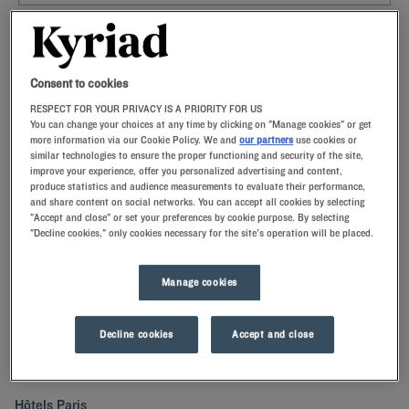
Navigate forward to interact with the calendar and select a date. Press t
Navigate backward to interact with th
Consent to cookies
RESPECT FOR YOUR PRIVACY IS A PRIORITY FOR US
You can change your choices at any time by clicking on "Manage cookies" or get
more information via our Cookie Policy. We and
our partners
use cookies or
RECHERCHER
similar technologies to ensure the proper functioning and security of the site,
improve your experience, offer you personalized advertising and content,
produce statistics and audience measurements to evaluate their performance,
and share content on social networks. You can accept all cookies by selecting
Ajouter un code
"Accept and close" or set your preferences by cookie purpose. By selecting
Découvrez le confort de nos chambres et passez des moments
"Decline cookies," only cookies necessary for the site's operation will be placed.
conviviaux à Paris en séjournant dans l'un de nos hôtels Kyriad.
Manage cookies
Decline cookies
Accept and close
Nos villes à Paris
Hôtels
Paris