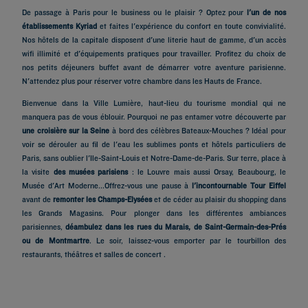
De passage à Paris pour le business ou le plaisir ? Optez pour
l'un de nos
établissements Kyriad
et faites l'expérience du confort en toute convivialité.
Nos hôtels de la capitale disposent d'une literie haut de gamme, d'un accès
wifi illimité et d'équipements pratiques pour travailler. Profitez du choix de
nos petits déjeuners buffet avant de démarrer votre aventure parisienne.
N'attendez plus pour réserver votre chambre dans les Hauts de France.
Bienvenue dans la Ville Lumière, haut-lieu du tourisme mondial qui ne
manquera pas de vous éblouir. Pourquoi ne pas entamer votre découverte par
une croisière sur la Seine
à bord des célèbres Bateaux-Mouches ? Idéal pour
voir se dérouler au fil de l'eau les sublimes ponts et hôtels particuliers de
Paris, sans oublier l'Ile-Saint-Louis et Notre-Dame-de-Paris. Sur terre, place à
la visite
des musées parisiens
: le Louvre mais aussi Orsay, Beaubourg, le
Musée d'Art Moderne...Offrez-vous une pause à
l'incontournable Tour Eiffel
avant de
remonter les Champs-Elysées
et de céder au plaisir du shopping dans
Hôtels à Paris
les Grands Magasins. Pour plonger dans les différentes ambiances
Hôtels à Marseille
parisiennes,
déambulez dans les rues du Marais, de Saint-Germain-des-Prés
ou de Montmartre
. Le soir, laissez-vous emporter par le tourbillon des
Hôtels à Strasbourg
restaurants, théâtres et salles de concert .
Hôtels à Bordeaux
Hôtels à Toulouse
Hôtels à Nantes
Hôtels à Montpellier