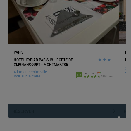
PARIS
PAR
HÔTEL KYRIAD PARIS 18 - PORTE DE
HÔT
CLIGNANCOURT - MONTMARTRE
3 k
4 km du centre-ville
Voi
Très bien
4.3
Voir sur la carte
3361 avis
RÉSERVER
R