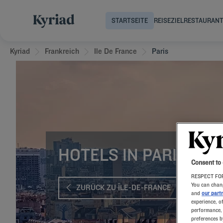
STARTSEITE
REISEZIEL
RESTAURAN
Kyriad
Frankreich
Ile De France
Paris
HOTELS IN PARIS
Consent to
RESPECT FOR
You can chang
ZURÜCK ZU ÎLE-DE-FRANCE
and
our part
experience, o
performance, 
preferences b