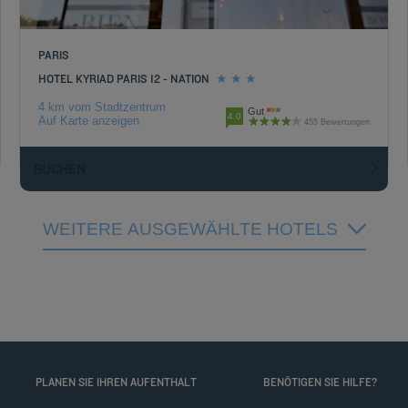
PARIS
HOTEL KYRIAD PARIS 12 - NATION
4 km vom Stadtzentrum
Gut
4.0
Auf Karte anzeigen
455 Bewertungen
BUCHEN
WEITERE AUSGEWÄHLTE HOTELS
PLANEN SIE IHREN AUFENTHALT
BENÖTIGEN SIE HILFE?