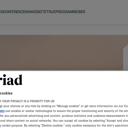
TS
KONFERENZEN
ANGEBOTE
TRUEPROGRAMM
ÜBER
 cookies
 YOUR PRIVACY IS A PRIORITY FOR US
e your choices at any time by clicking on "Manage cookies" or get more information via our Co
ners
use cookies or similar technologies to ensure the proper functioning and security of the sit
ffer you personalized advertising and content, produce statistics and audience measurements to
and share content on social networks. You can accept all cookies by selecting "Accept and clos
y cookie purpose. By selecting "Decline cookies," only cookies necessary for the site's operation