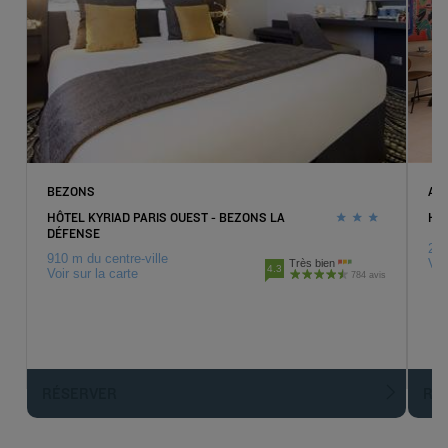
BEZONS
AR
HÔTEL KYRIAD PARIS OUEST - BEZONS LA
HÔ
DÉFENSE
2.7
910 m du centre-ville
Voi
Très bien
4.3
Voir sur la carte
784 avis
RÉSERVER
R