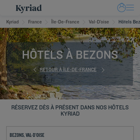
Kyriad
France
Île-De-France
Val-D’oise
Hôtels Be
HÔTELS À BEZONS
RETOUR À ÎLE-DE-FRANCE
RÉSERVEZ DÈS À PRÉSENT DANS NOS HÔTELS
KYRIAD