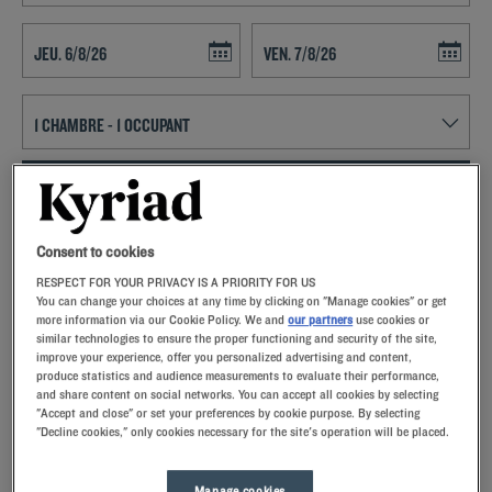
Navigate forward to interact with the calendar and select a date. Press t
Navigate backward to interact with th
RECHERCHER
Ajouter un code
Consent to cookies
RESPECT FOR YOUR PRIVACY IS A PRIORITY FOR US
Choisir un établissement Kyriad pour un séjour près de Paris, c’est
You can change your choices at any time by clicking on "Manage cookies" or get
bénéficier de tout le confort et les services offerts par un hôtel 3
more information via our Cookie Policy. We and
our partners
use cookies or
étoiles. À Bezons, vous trouverez un parking sécurisé, une réception
similar technologies to ensure the proper functioning and security of the site,
ouverte 24h/24 ainsi qu’un restaurant proposant des plats de cuisine
Paris est une ville qui fait rêver et ce n’est pas pour rien. La capitale
improve your experience, offer you personalized advertising and content,
française. Dans votre chambre, une télévision à écran plat et une
produce statistics and audience measurements to evaluate their performance,
regorge de monuments exceptionnels qui se parent de leurs plus
and share content on social networks. You can accept all cookies by selecting
connexion gratuite au wifi vous attendront, ainsi qu’un lit confortable
belles lumières la nuit, donnant à la ville un tout autre visage. Mais
"Accept and close" or set your preferences by cookie purpose. By selecting
qui vous permettra d’avoir un sommeil de qualité. Dans votre salle de
Paris, c
Lire la suite
"Decline cookies," only cookies necessary for the site's operation will be placed.
bain privative, un sèche-cheveux et des services seront mis à votre
disposition. Vous avez eu une longue journée ? Détendez-vous devant
la cheminée du lobby et sirotez un verre à notre bar.
Manage cookies