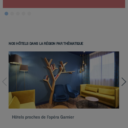
NOS HÔTELS DANS LA RÉGION PAR THÉMATIQUE
Hôtels à Paris
Hôtels à Marseille
Hôtels à Strasbourg
Hôtels à Bordeaux
Hôtels proches de l’opéra Garnier
Hô
Hôtels à Toulouse
Hôtels à Nantes