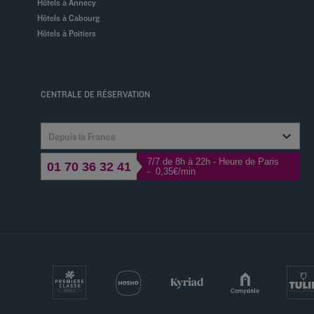
Hôtels à Annecy
Hôtels à Cabourg
Hôtels à Poitiers
CENTRALE DE RÉSERVATION
Depuis la France
7/7 de 8h à 22h - Heure de Paris
01 70 36 32 41
- 0,35€/min