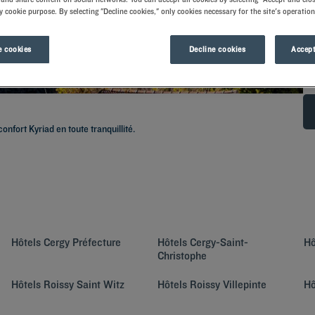
y cookie purpose. By selecting "Decline cookies," only cookies necessary for the site's operation
 cookies
Decline cookies
Accept
onfort Kyriad en toute tranquillité.
Hôtels
Cergy Préfecture
Hôtels
Cergy-Saint-
Hô
Christophe
Hôtels
Roissy Saint Witz
Hôtels
Roissy Villepinte
Hô