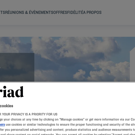
NTS
RÉUNIONS & ÉVÈNEMENTS
OFFRES
FIDÉLITÉ
A PROPOS
-
 dans l'un de
avec une
 cookies
tes. Nos
, d'un
 YOUR PRIVACY IS A PRIORITY FOR US
, un petit
e your choices at any time by clicking on "Manage cookies" or get more information via our Co
ners
use cookies or similar technologies to ensure the proper functioning and security of the sit
ffer you personalized advertising and content, produce statistics and audience measurements to
and share content on social networks. You can accept all cookies by selecting "Accept and clos