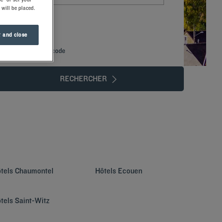
 will be placed.
 and close
Ajouter un code
RECHERCHER
tels
Chaumontel
Hôtels
Ecouen
tels
Saint-Witz