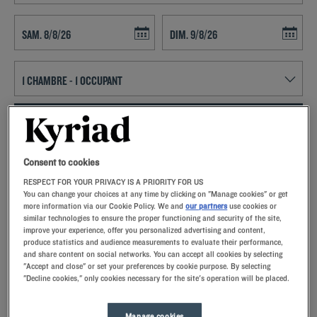
Navigate forward to interact with the calendar and select a date. Press t
Navigate backward to interact with th
RECHERCHER
Ajouter un code
Consent to cookies
RESPECT FOR YOUR PRIVACY IS A PRIORITY FOR US
Deux hôtels Kyriad vous attendent à Gonesse, au nord de Paris. Situés
You can change your choices at any time by clicking on "Manage cookies" or get
près du Bourget et du Parc des expositions, nos établissements vous
more information via our Cookie Policy. We and
our partners
use cookies or
offrent tous le confort nécessaire durant votre séjour dans la capitale.
similar technologies to ensure the proper functioning and security of the site,
Toutes nos chambres sont équipées d'une literie haut de gamme afin
La région environnante regorge d’options d’hébergement, comme
improve your experience, offer you personalized advertising and content,
de préserver la qualité de votre sommeil, d’une télévision à écran plat
produce statistics and audience measurements to evaluate their performance,
notre hôtel au
and share content on social networks. You can accept all cookies by selecting
et d’une salle de bain privative. La connexion wifi est gratuite dans
"Accept and close" or set your preferences by cookie purpose. By selecting
l’ensemble de l’établissement, l’idéal que vous soyez à Paris pour des
Lire la suite
"Decline cookies," only cookies necessary for the site's operation will be placed.
raisons professionnelles ou pour faire du tourisme. Le matin, faites le
plein d’énergie avant une journée riche en émotions grâce à notre
petit déjeuner à volonté. La plupart des hôtels Kyriad disposent d’un
Manage cookies