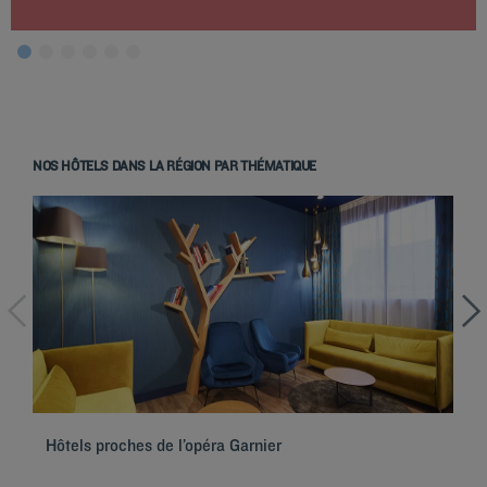
NOS HÔTELS DANS LA RÉGION PAR THÉMATIQUE
Hôtels à Paris
Hôtels à Marseille
Hôtels à Strasbourg
Hôtels à Bordeaux
Hôtels proches de l’opéra Garnier
Hô
Hôtels à Toulouse
Hôtels à Nantes