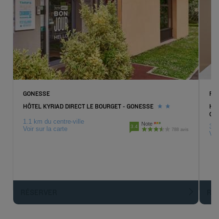
GONESSE
RO
HÔTEL KYRIAD DIRECT LE BOURGET - GONESSE
HÔT
CH
1.1 km du centre-ville
Note
3.9
3.4
Voir sur la carte
788 avis
Voi
RÉSERVER
R