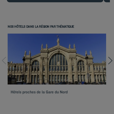
NOS HÔTELS DANS LA RÉGION PAR THÉMATIQUE
Hôtels à Paris
Hôtels à Marseille
Hôtels à Strasbourg
Hôtels à Bordeaux
Hôtels proches de la Gare du Nord
Hô
Hôtels à Toulouse
Hôtels à Nantes
Hôtels à Montpellier
Hôtels à Lyon