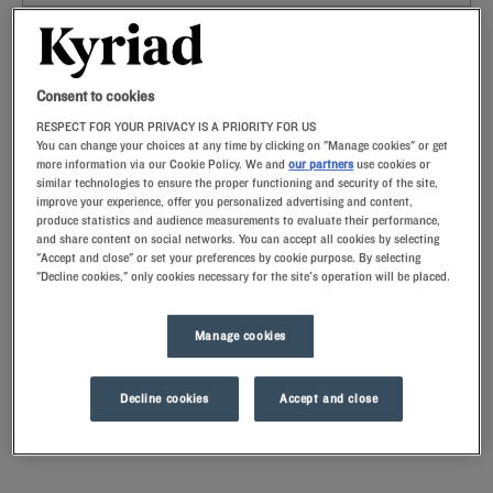
Navigate forward to interact with the calendar and select a date. Press t
Navigate backward to interact with th
Consent to cookies
RESPECT FOR YOUR PRIVACY IS A PRIORITY FOR US
You can change your choices at any time by clicking on "Manage cookies" or get
more information via our Cookie Policy. We and
our partners
use cookies or
similar technologies to ensure the proper functioning and security of the site,
RECHERCHER
improve your experience, offer you personalized advertising and content,
produce statistics and audience measurements to evaluate their performance,
and share content on social networks. You can accept all cookies by selecting
Ajouter un code
"Accept and close" or set your preferences by cookie purpose. By selecting
"Decline cookies," only cookies necessary for the site's operation will be placed.
Découvrez Brie-Comte-Robert en séjournant dans l'un de nos hôtels
Kyriad. Les chambres aménagées pour votre confort et dotées
d’oreillers à mémoire de forme sont propices à une nuit reposante.
Manage cookies
Nos établissements disposent d'un restaurant pour le petit-déjeuner à
En explorant la région, vous pouvez également découvrir les charmes
volonté, mais également de parkings et de salles de réunion pour vos
de
Combs-la-Ville
avec ses espaces verts et son ambiance paisible.
séjours d’affaires.
Decline cookies
Accept and close
Pour ceux qui souhaitent être plus proches de la capitale,
Villeneuve-
Saint-Georges
ou
Créteil
offrent u
Lire la suite