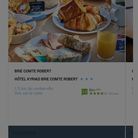
BRIE COMTE ROBERT
CO
HÔTEL KYRIAD BRIE COMTE ROBERT
HÔ
1.5 km du centre-ville
5.5
Bien
3.8
Voir sur la carte
Voi
743 avis
RÉSERVER
R