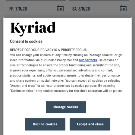
Navigate forward to interact with the calendar and select a date. Press t
Navigate backward to interact with th
Consent to cookies
FINDEN SIE EIN HOTEL
RESPECT FOR YOUR PRIVACY IS A PRIORITY FOR US
You can change your choices at any time by clicking on "Manage cookies" or get
more information via our Cookie Policy. We and
our partners
use cookies or
Spezialcode hinzufügen
similar technologies to ensure the proper functioning and security of the site,
improve your experience, offer you personalized advertising and content,
Sie planen einen Aufenthalt in Poitou-Charentes und suchen ein
produce statistics and audience measurements to evaluate their performance,
Hotel? Kyriad bietet Ihnen seine komfortablen Zimmer und lädt Sie zu
and share content on social networks. You can accept all cookies by selecting
einer kulinarischen Pause zum besten Preis ein!
"Accept and close" or set your preferences by cookie purpose. By selecting
"Decline cookies," only cookies necessary for the site's operation will be placed.
Manage cookies
Unsere Städte in Poitou-
Decline cookies
Accept and close
Charentes