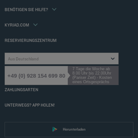
Tax Policy
Kyriad Direct
BENÖTIGEN SIE HILFE?
Karriere
Häufig gestellte Fragen
Louvre Hotels Group
Kontaktieren Sie uns
Accessibility statement
KYRIAD.COM
Cookies management
RESERVIERUNGSZENTRUM
Aus Deutschland
7 Tage die Woche ab
8.00 Uhr bis 22.00Uhr
+49 (0) 928 154 699 80
(Pariser Zeit) - Kosten
eines Ortsgesprächs
ZAHLUNGSARTEN
UNTERWEGS? APP HOLEN!
Herunterladen