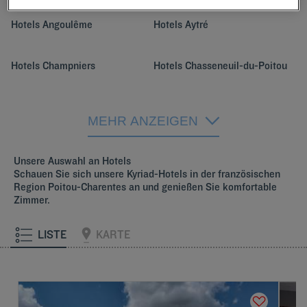
Hotels
Angoulême
Hotels
Aytré
Hotels
Champniers
Hotels
Chasseneuil-du-Poitou
Hotels
La Rochelle
Hotels
Loudun
MEHR ANZEIGEN
Hotels
Niort
Hotels
Poitiers
Unsere Auswahl an Hotels
Schauen Sie sich unsere Kyriad-Hotels in der französischen
Region Poitou-Charentes an und genießen Sie komfortable
Hotels
Saintes
Zimmer.
LISTE
KARTE