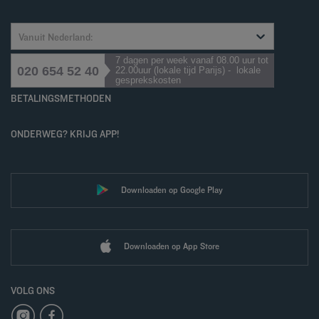
Vanuit Nederland:
7 dagen per week vanaf 08.00 uur tot
020 654 52 40
22.00uur (lokale tijd Parijs) - lokale
gesprekskosten
BETALINGSMETHODEN
ONDERWEG? KRIJG APP!
Downloaden op Google Play
Downloaden op App Store
VOLG ONS