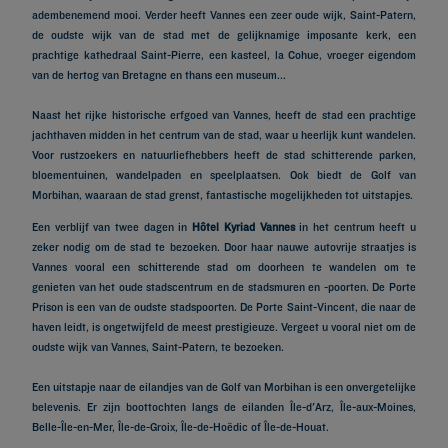
adembenemend mooi. Verder heeft Vannes een zeer oude wijk, Saint-Patern,
de oudste wijk van de stad met de gelijknamige imposante kerk, een
prachtige kathedraal Saint-Pierre, een kasteel, la Cohue, vroeger eigendom
van de hertog van Bretagne en thans een museum...
Naast het rijke historische erfgoed van Vannes, heeft de stad een prachtige
jachthaven midden in het centrum van de stad, waar u heerlijk kunt wandelen.
Voor rustzoekers en natuurliefhebbers heeft de stad schitterende parken,
bloementuinen, wandelpaden en speelplaatsen. Ook biedt de Golf van
Morbihan, waaraan de stad grenst, fantastische mogelijkheden tot uitstapjes.
Een verblijf van twee dagen in
Hôtel Kyriad Vannes
in het centrum heeft u
zeker nodig om de stad te bezoeken. Door haar nauwe autovrije straatjes is
Vannes vooral een schitterende stad om doorheen te wandelen om te
genieten van het oude stadscentrum en de stadsmuren en -poorten. De Porte
Prison is een van de oudste stadspoorten. De Porte Saint-Vincent, die naar de
haven leidt, is ongetwijfeld de meest prestigieuze. Vergeet u vooral niet om de
oudste wijk van Vannes, Saint-Patern, te bezoeken.
Een uitstapje naar de eilandjes van de Golf van Morbihan is een onvergetelijke
belevenis. Er zijn boottochten langs de eilanden Île-d'Arz, Île-aux-Moines,
Belle-Île-en-Mer, Île-de-Groix, Île-de-Hoëdic of Île-de-Houat.