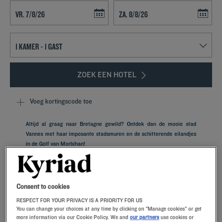
Navigate forward to interact with the calendar and select a date. Press t
Navigate backward to interact with th
ZOEK EEN HOTEL
Voeg kortingscode toe
Altijd al graag naar Bretagne gewild? Ontdek dan de mooie stad
Vannes met haar imposante stadsmuren en de schitterende eilandjes
in de Golf van Morbihan!
Consent to cookies
RESPECT FOR YOUR PRIVACY IS A PRIORITY FOR US
Onze hotels in Vannes
You can change your choices at any time by clicking on "Manage cookies" or get
Verwen uzelf – probeer onze Kyriad-hotels in Vannes eens.Bij
more information via our Cookie Policy. We and
our partners
use cookies or
aankomst zullen onze medewerkers u met een glimlach