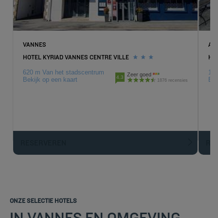
VANNES
AU
HOTEL KYRIAD VANNES CENTRE VILLE
HO
620 m Van het stadscentrum
18.
Zeer goed
4.3
Bekijk op een kaart
Bek
1876 recensies
RESERVEREN
R
ONZE SELECTIE HOTELS
IN VANNES EN OMGEVING