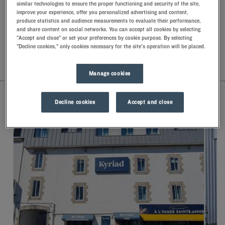
similar technologies to ensure the proper functioning and security of the site,
begroeten en verwelkomen met kleine maar attente
improve your experience, offer you personalized advertising and content,
gebaren.U zult het unieke comfort van onze kussens met
produce statistics and audience measurements to evaluate their performance,
traagschuim ontdekken.En proef het Kyriad-verschil om de
and share content on social networks. You can accept all cookies by selecting
dag goed te beginnen.Trakteer uzelf op yoghurtijs bij het
"Accept and close" or set your preferences by cookie purpose. By selecting
ontbijt… Minstens twee goede redenen om terug te komen!
"Decline cookies," only cookies necessary for the site's operation will be placed.
LIJST
KAART
Manage cookies
Decline cookies
Accept and close