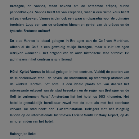
Bretagne, en Vannes, staan bekend om de befaamde crêpes, dunne
pannenkoekjes. Vannes heeft tal van crêperies, waar u een ruime keus heeft
uit pannenkoeken. Vannes is dan ook een waar smulparadijs voor de culinaire
toeristen. Loop een van de crêperies binnen en geniet van de crêpes en de
typische Bretonse cultuur!
De stad Vannes is ideaal gelegen in Bretagne aan de Golf van Morbihan.
Alleen al de Golf is een geweldig stukje Bretagne, maar u zult uw ogen
uitkijken wanneer u het erfgoed van de oude historische stad ontdekt. De
jachthaven in het centrum is schitterend.
Hôtel Kyriad Vannes
is ideaal gelegen in het centrum. Vlakbij de poorten van
de middeleeuwse stad , de haven, de stadsmuren, op steenworp afstand van
de winkels. Kortom, het hotel is een ideale plaats om van daaruit het
interessante erfgoed van de stad bezoeken en de regio van Bretagne en de
Golf te verkennen. Vanaf Amsterdam ligt het hotel op 963 kilometer. Het
hotel is gemakkelijk bereikbaar zowel met de auto als met het openbaar
vervoer. De stad heeft een TGV-treinstation. Reizigers met het vliegtuig
landen op de internationale luchthaven Lorient South Brittany Airport, op 45
minuten rijden van het hotel.
Belangrijke links: